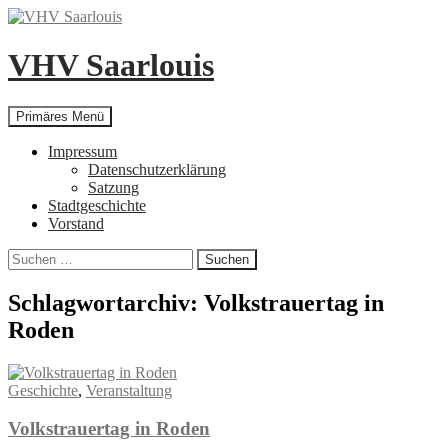
Zum
Inhalt
springen
VHV Saarlouis
Suchen
Primäres Menü
Impressum
Datenschutzerklärung
Satzung
Stadtgeschichte
Vorstand
Suchen
nach:
Schlagwortarchiv: Volkstrauertag in
Roden
Geschichte
,
Veranstaltung
Volkstrauertag in Roden