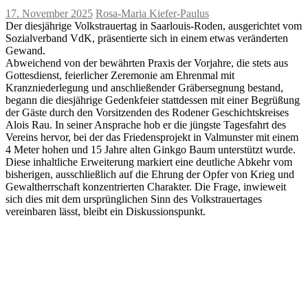
17. November 2025
Rosa-Maria Kiefer-Paulus
Der diesjährige Volkstrauertag in Saarlouis-Roden, ausgerichtet vom
Sozialverband VdK, präsentierte sich in einem etwas veränderten
Gewand.
Abweichend von der bewährten Praxis der Vorjahre, die stets aus
Gottesdienst, feierlicher Zeremonie am Ehrenmal mit
Kranzniederlegung und anschließender Gräbersegnung bestand,
begann die diesjährige Gedenkfeier stattdessen mit einer Begrüßung
der Gäste durch den Vorsitzenden des Rodener Geschichtskreises
Alois Rau. In seiner Ansprache hob er die jüngste Tagesfahrt des
Vereins hervor, bei der das Friedensprojekt in Valmunster mit einem
4 Meter hohen und 15 Jahre alten Ginkgo Baum unterstützt wurde.
Diese inhaltliche Erweiterung markiert eine deutliche Abkehr vom
bisherigen, ausschließlich auf die Ehrung der Opfer von Krieg und
Gewaltherrschaft konzentrierten Charakter. Die Frage, inwieweit
sich dies mit dem ursprünglichen Sinn des Volkstrauertages
vereinbaren lässt, bleibt ein Diskussionspunkt.