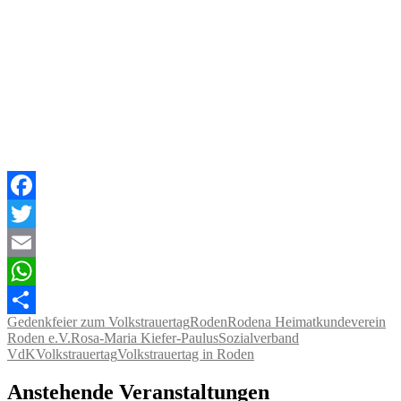
Facebook
Twitter
Email
WhatsApp
Gedenkfeier zum Volkstrauertag
Roden
Rodena Heimatkundeverein
Teilen
Roden e.V.
Rosa-Maria Kiefer-Paulus
Sozialverband
VdK
Volkstrauertag
Volkstrauertag in Roden
Anstehende Veranstaltungen