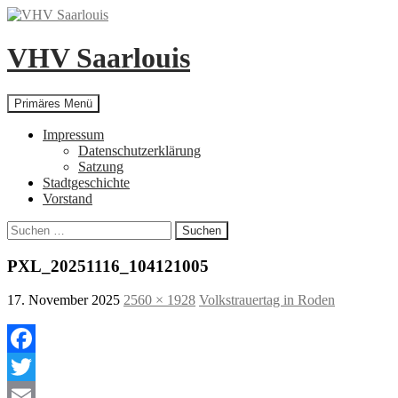
Zum
Inhalt
springen
VHV Saarlouis
Suchen
Primäres Menü
Impressum
Datenschutzerklärung
Satzung
Stadtgeschichte
Vorstand
Suchen
nach:
PXL_20251116_104121005
17. November 2025
2560 × 1928
Volkstrauertag in Roden
Facebook
Twitter