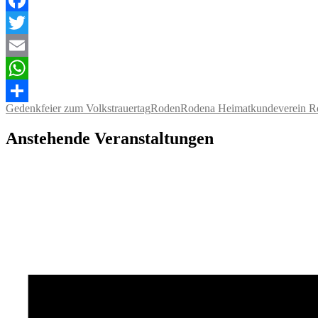
Facebook
Twitter
Email
WhatsApp
Gedenkfeier zum Volkstrauertag
Roden
Rodena Heimatkundeverein R
Teilen
Anstehende Veranstaltungen