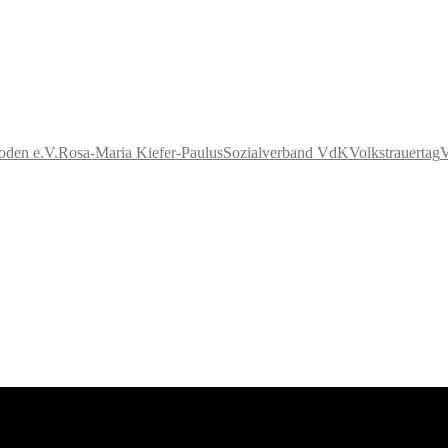
oden e.V.
Rosa-Maria Kiefer-Paulus
Sozialverband VdK
Volkstrauertag
V