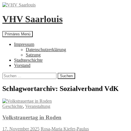
Zum
Inhalt
springen
VHV Saarlouis
Suchen
Primäres Menü
Impressum
Datenschutzerklärung
Satzung
Stadtgeschichte
Vorstand
Suchen
nach:
Schlagwortarchiv: Sozialverband VdK
Geschichte
,
Veranstaltung
Volkstrauertag in Roden
17. November 2025
Rosa-Maria Kiefer-Paulus