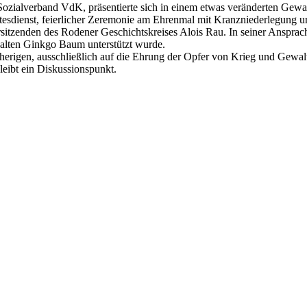
 Sozialverband VdK, präsentierte sich in einem etwas veränderten Gew
ttesdienst, feierlicher Zeremonie am Ehrenmal mit Kranzniederlegung u
itzenden des Rodener Geschichtskreises Alois Rau. In seiner Ansprache
 alten Ginkgo Baum unterstützt wurde.
herigen, ausschließlich auf die Ehrung der Opfer von Krieg und Gewalth
leibt ein Diskussionspunkt.