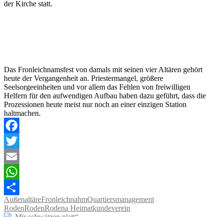
der Kirche statt.
Das Fronleichnamsfest von damals mit seinen vier Altären gehört
heute der Vergangenheit an. Priestermangel, größere
Seelsorgeeinheiten und vor allem das Fehlen von freiwilligen
Helfern für den aufwendigen Aufbau haben dazu geführt, dass die
Prozessionen heute meist nur noch an einer einzigen Station
haltmachen.
Facebook
Twitter
Email
WhatsApp
Außenaltäre
Fronleichnahm
Quartiersmanagement
Teilen
Roden
Roden
Rodena Heimatkundeverein