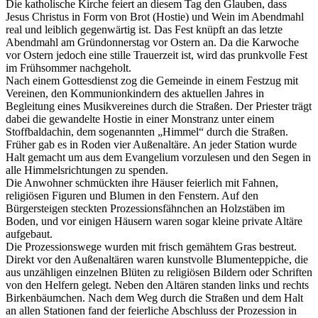
Die katholische Kirche feiert an diesem Tag den Glauben, dass
Jesus Christus in Form von Brot (Hostie) und Wein im Abendmahl
real und leiblich gegenwärtig ist. Das Fest knüpft an das letzte
Abendmahl am Gründonnerstag vor Ostern an. Da die Karwoche
vor Ostern jedoch eine stille Trauerzeit ist, wird das prunkvolle Fest
im Frühsommer nachgeholt.
Nach einem Gottesdienst zog die Gemeinde in einem Festzug mit
Vereinen, den Kommunionkindern des aktuellen Jahres in
Begleitung eines Musikvereines durch die Straßen. Der Priester trägt
dabei die gewandelte Hostie in einer Monstranz unter einem
Stoffbaldachin, dem sogenannten „Himmel“ durch die Straßen.
Früher gab es in Roden vier Außenaltäre. An jeder Station wurde
Halt gemacht um aus dem Evangelium vorzulesen und den Segen in
alle Himmelsrichtungen zu spenden.
Die Anwohner schmückten ihre Häuser feierlich mit Fahnen,
religiösen Figuren und Blumen in den Fenstern. Auf den
Bürgersteigen steckten Prozessionsfähnchen an Holzstäben im
Boden, und vor einigen Häusern waren sogar kleine private Altäre
aufgebaut.
Die Prozessionswege wurden mit frisch gemähtem Gras bestreut.
Direkt vor den Außenaltären waren kunstvolle Blumenteppiche, die
aus unzähligen einzelnen Blüten zu religiösen Bildern oder Schriften
von den Helfern gelegt. Neben den Altären standen links und rechts
Birkenbäumchen. Nach dem Weg durch die Straßen und dem Halt
an allen Stationen fand der feierliche Abschluss der Prozession in