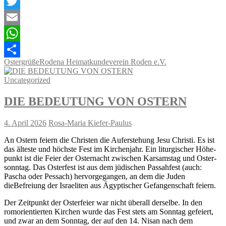
Facebook
Twitter
Email
WhatsApp
Ostergrüße
Rodena Heimatkundeverein Roden e.V.
Teilen
Uncategorized
DIE BEDEUTUNG VON OSTERN
4. April 2026
Rosa-Maria Kiefer-Paulus
An Ostern feiern die Christen die Auferstehung Jesu Christi. Es ist
das älteste und höchste Fest im Kirchenjahr. Ein liturgischer Höhe-
punkt ist die Feier der Osternacht zwischen Karsamstag und Oster-
sonntag. Das Osterfest ist aus dem jüdischen Passahfest (auch:
Pascha oder Pessach) hervorgegangen, an dem die Juden
dieBefreiung der Israeliten aus Ägyptischer Gefangenschaft feiern.
Der Zeitpunkt der Osterfeier war nicht überall derselbe. In den
romorientierten Kirchen wurde das Fest stets am Sonntag gefeiert,
und zwar an dem Sonntag, der auf den 14. Nisan nach dem