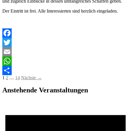
und zugleich Einblicke in dessen umfangreiches Schaffen geben.
Der Eintritt ist frei. Alle Interessierten sind herzlich eingeladen.
Facebook
Twitter
Email
WhatsApp
Beitragsnavigation
1
2
…
14
Nächste →
Teilen
Anstehende Veranstaltungen