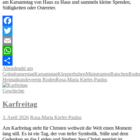
am Karsamstag von Haus zu Haus und sammeln kleine Spenden,
Süßigkeiten oder Ostereier.
Facebook
Twitter
Email
WhatsApp
Abendmahl am
Teilen
Gründonnerstag
Karsamstag
Klepperbuben
Ministranten
Ratschen
Rode
Heimatkundeverein Roden
Rosa-Maria Kiefer-Paulus
Geschichte
Karfreitag
3. April 2026
Rosa-Maria Kiefer-Paulus
Am Karfreitag steht für Christen weltweit die Welt einen Moment
lang still. Es ist ein Tag, der von tiefer Symbolik, Stille und dem
Gedenken an das Leiden und Sterben Jesu Christi geprägt ist.