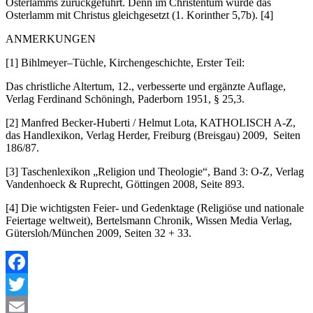
Osterlamms zurückgeführt. Denn im Christentum wurde das
Osterlamm mit Christus gleichgesetzt (1. Korinther 5,7b). [4]
ANMERKUNGEN
[1] Bihlmeyer–Tüchle, Kirchengeschichte, Erster Teil:
Das christliche Altertum, 12., verbesserte und ergänzte Auflage,
Verlag Ferdinand Schöningh, Paderborn 1951, § 25,3.
[2] Manfred Becker-Huberti / Helmut Lota, KATHOLISCH A-Z,
das Handlexikon, Verlag Herder, Freiburg (Breisgau) 2009, Seiten
186/87.
[3] Taschenlexikon „Religion und Theologie“, Band 3: O-Z, Verlag
Vandenhoeck & Ruprecht, Göttingen 2008, Seite 893.
[4] Die wichtigsten Feier- und Gedenktage (Religiöse und nationale
Feiertage weltweit), Bertelsmann Chronik, Wissen Media Verlag,
Gütersloh/München 2009, Seiten 32 + 33.
Facebook
Twitter