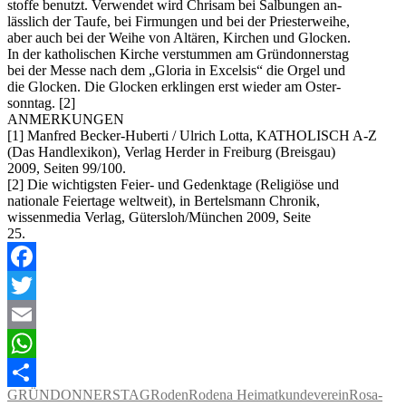
stoffe benutzt. Verwendet wird Chrisam bei Salbungen an-
lässlich der Taufe, bei Firmungen und bei der Priesterweihe,
aber auch bei der Weihe von Altären, Kirchen und Glocken.
In der katholischen Kirche verstummen am Gründonnerstag
bei der Messe nach dem „Gloria in Excelsis“ die Orgel und
die Glocken. Die Glocken erklingen erst wieder am Oster-
sonntag. [2]
ANMERKUNGEN
[1] Manfred Becker-Huberti / Ulrich Lotta, KATHOLISCH A-Z
(Das Handlexikon), Verlag Herder in Freiburg (Breisgau)
2009, Seiten 99/100.
[2] Die wichtigsten Feier- und Gedenktage (Religiöse und
nationale Feiertage weltweit), in Bertelsmann Chronik,
wissenmedia Verlag, Gütersloh/München 2009, Seite
25.
Facebook
Twitter
Email
WhatsApp
GRÜNDONNERSTAG
Roden
Rodena Heimatkundeverein
Rosa-
Teilen