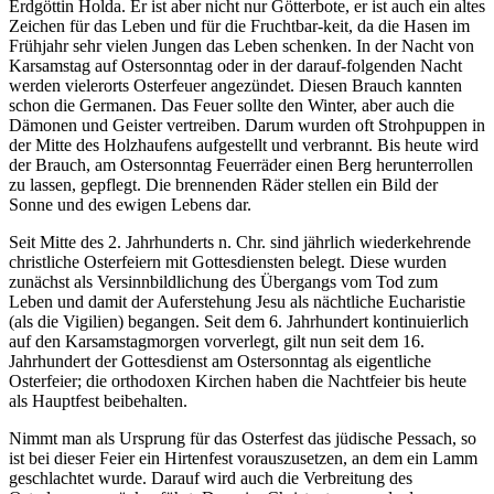
Erdgöttin Holda. Er ist aber nicht nur Götterbote, er ist auch ein altes
Zeichen für das Leben und für die Fruchtbar-keit, da die Hasen im
Frühjahr sehr vielen Jungen das Leben schenken. In der Nacht von
Karsamstag auf Ostersonntag oder in der darauf-folgenden Nacht
werden vielerorts Osterfeuer angezündet. Diesen Brauch kannten
schon die Germanen. Das Feuer sollte den Winter, aber auch die
Dämonen und Geister vertreiben. Darum wurden oft Strohpuppen in
der Mitte des Holzhaufens aufgestellt und verbrannt. Bis heute wird
der Brauch, am Ostersonntag Feuerräder einen Berg herunterrollen
zu lassen, gepflegt. Die brennenden Räder stellen ein Bild der
Sonne und des ewigen Lebens dar.
Seit Mitte des 2. Jahrhunderts n. Chr. sind jährlich wiederkehrende
christliche Osterfeiern mit Gottesdiensten belegt. Diese wurden
zunächst als Versinnbildlichung des Übergangs vom Tod zum
Leben und damit der Auferstehung Jesu als nächtliche Eucharistie
(als die Vigilien) begangen. Seit dem 6. Jahrhundert kontinuierlich
auf den Karsamstagmorgen vorverlegt, gilt nun seit dem 16.
Jahrhundert der Gottesdienst am Ostersonntag als eigentliche
Osterfeier; die orthodoxen Kirchen haben die Nachtfeier bis heute
als Hauptfest beibehalten.
Nimmt man als Ursprung für das Osterfest das jüdische Pessach, so
ist bei dieser Feier ein Hirtenfest vorauszusetzen, an dem ein Lamm
geschlachtet wurde. Darauf wird auch die Verbreitung des