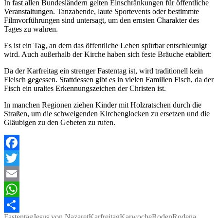
In fast allen Bundesländern gelten Einschränkungen für öffentliche
Veranstaltungen. Tanzabende, laute Sportevents oder bestimmte
Filmvorführungen sind untersagt, um den ernsten Charakter des
Tages zu wahren.
Es ist ein Tag, an dem das öffentliche Leben spürbar entschleunigt
wird. Auch außerhalb der Kirche haben sich feste Bräuche etabliert:
Da der Karfreitag ein strenger Fastentag ist, wird traditionell kein
Fleisch gegessen. Stattdessen gibt es in vielen Familien Fisch, da der
Fisch ein uraltes Erkennungszeichen der Christen ist.
In manchen Regionen ziehen Kinder mit Holzratschen durch die
Straßen, um die schweigenden Kirchenglocken zu ersetzen und die
Gläubigen zu den Gebeten zu rufen.
Facebook
Twitter
Email
WhatsApp
Fastentag
Jesus von Nazaret
Karfreitag
Karwoche
Roden
Rodena