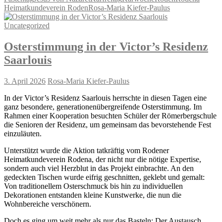
Teilen
Heimatkundeverein Roden
Rosa-Maria Kiefer-Paulus
Uncategorized
Osterstimmung in der Victor’s Residenz
Saarlouis
3. April 2026
Rosa-Maria Kiefer-Paulus
In der Victor’s Residenz Saarlouis herrschte in diesen Tagen eine
ganz besondere, generationenübergreifende Osterstimmung. Im
Rahmen einer Kooperation besuchten Schüler der Römerbergschule
die Senioren der Residenz, um gemeinsam das bevorstehende Fest
einzuläuten.
Unterstützt wurde die Aktion tatkräftig vom Rodener
Heimatkundeverein Rodena, der nicht nur die nötige Expertise,
sondern auch viel Herzblut in das Projekt einbrachte. An den
gedeckten Tischen wurde eifrig geschnitten, geklebt und gemalt:
Von traditionellem Osterschmuck bis hin zu individuellen
Dekorationen entstanden kleine Kunstwerke, die nun die
Wohnbereiche verschönern.
Doch es ging um weit mehr als nur das Basteln: Der Austausch