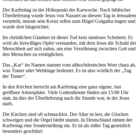
Der Karfreitag ist der Höhepunkt der Karwoche. Nach biblischer
Überlieferung wurde Jesus von Nazaret an diesem Tag in Jerusalem
verurteilt, musste sein Kreuz selbst zum Hügel Golgatha tragen und
wurde dort hingerichtet.
Im christlichen Glauben ist dieser Tod kein sinnloses Scheitern. Er
wird als freiwilliges Opfer verstanden, mit dem Jesus die Schuld der
Menschheit auf sich nahm, um eine Versöhnung zwischen Gott und
den Menschen zu ermöglichen.
Das „Kar“ im Namen stammt vom althochdeutschen Wort chara ab,
was Trauer oder Wehklage bedeutet. Es ist also wörtlich der „Tag
der Trauer“.
In den Kirchen herrscht am Karfreitag eine ganz eigene, fast
greifbare Atmosphäre. Viele Gottesdienste finden um 15:00 Uhr
statt, da dies der Überlieferung nach die Stunde war, in der Jesus
starb.
Die Kirchen sind oft schmucklos. Der Altar ist leer, die Glocken
schweigen und die Orgel bleibt stumm. In Deutschland nimmt der
Karfreitag eine Sonderstellung ein. Er ist als stiller Tag gesetzlich
besonders geschützt: