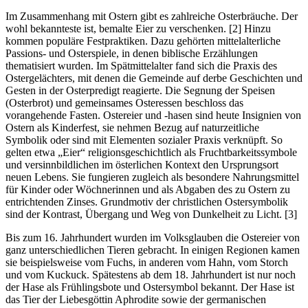
Im Zusammenhang mit Ostern gibt es zahlreiche Osterbräuche. Der
wohl bekannteste ist, bemalte Eier zu verschenken. [2] Hinzu
kommen populäre Festpraktiken. Dazu gehörten mittelalterliche
Passions- und Osterspiele, in denen biblische Erzählungen
thematisiert wurden. Im Spätmittelalter fand sich die Praxis des
Ostergelächters, mit denen die Gemeinde auf derbe Geschichten und
Gesten in der Osterpredigt reagierte. Die Segnung der Speisen
(Osterbrot) und gemeinsames Osteressen beschloss das
vorangehende Fasten. Ostereier und -hasen sind heute Insignien von
Ostern als Kinderfest, sie nehmen Bezug auf naturzeitliche
Symbolik oder sind mit Elementen sozialer Praxis verknüpft. So
gelten etwa „Eier“ religionsgeschichtlich als Fruchtbarkeitssymbole
und versinnbildlichen im österlichen Kontext den Ursprungsort
neuen Lebens. Sie fungieren zugleich als besondere Nahrungsmittel
für Kinder oder Wöchnerinnen und als Abgaben des zu Ostern zu
entrichtenden Zinses. Grundmotiv der christlichen Ostersymbolik
sind der Kontrast, Übergang und Weg von Dunkelheit zu Licht. [3]
Bis zum 16. Jahrhundert wurden im Volksglauben die Ostereier von
ganz unterschiedlichen Tieren gebracht. In einigen Regionen kamen
sie beispielsweise vom Fuchs, in anderen vom Hahn, vom Storch
und vom Kuckuck. Spätestens ab dem 18. Jahrhundert ist nur noch
der Hase als Frühlingsbote und Ostersymbol bekannt. Der Hase ist
das Tier der Liebesgöttin Aphrodite sowie der germanischen