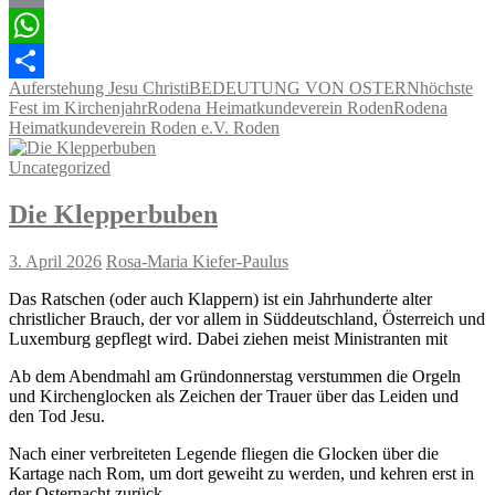
Email
WhatsApp
Auferstehung Jesu Christi
BEDEUTUNG VON OSTERN
höchste
Teilen
Fest im Kirchenjahr
Rodena Heimatkundeverein Roden
Rodena
Heimatkundeverein Roden e.V. Roden
Uncategorized
Die Klepperbuben
3. April 2026
Rosa-Maria Kiefer-Paulus
Das Ratschen (oder auch Klappern) ist ein Jahrhunderte alter
christlicher Brauch, der vor allem in Süddeutschland, Österreich und
Luxemburg gepflegt wird. Dabei ziehen meist Ministranten mit
Ab dem Abendmahl am Gründonnerstag verstummen die Orgeln
und Kirchenglocken als Zeichen der Trauer über das Leiden und
den Tod Jesu.
Nach einer verbreiteten Legende fliegen die Glocken über die
Kartage nach Rom, um dort geweiht zu werden, und kehren erst in
der Osternacht zurück.