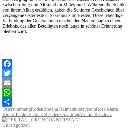
zwischen Jung und Alt stand im Mittelpunkt. Während die Schüler
von ihrem Alltag erzählten, gaben die Senioren Geschichten über
vergangene Osterfeste in Saarlouis zum Besten. Diese lebendige
Verbindung der Generationen machte den Nachmittag zu einem
Erlebnis, das allen Beteiligten noch lange in schöner Erinnerung
bleiben wird.
Facebook
Twitter
Email
WhatsApp
Osterstimmung
Roden
Rodena Heimatkundeverein
Rosa-Maria
Teilen
Kiefer-Paulus
Victor’s Residenz Saarlouis
Victors Residenz
Uncategorized