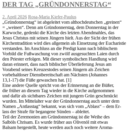
DER TAG „GRÜNDONNERSTAG“
2. April 2026
Rosa-Maria Kiefer-Paulus
„Gründonnerstag“ ist abgeleitet vom althochdeutschen „greinen“
= „weinen“. Denn am Gründonnerstag, dem Donnerstag in der
Karwoche, gedenkt die Kirche des letzten Abendmahles, das
Jesus Christus mit seinen Jüngern hielt. Aus der Sicht der frühen
Kirchentradition wird dies allgemein als Einsetzung der Eucharistie
verstanden. Im Anschluss an die Predigt kann nach biblischem
Vorbild die Fußwaschung von zwölf ausgesuchten Laien durch
den Priester erfolgen. Mit dieser symbolischen Handlung wird
daran erinnert, dass nach biblischer Überlieferung Jesus am
Vorabend seines Kreuzestodes seinen Jüngern als Zeichen
vorbehaltloser Dienstbereitschaft am Nächsten (Johannes
13,1-17) die Füße gewaschen hat. [1]
Eine andere Quelle spricht von der Erinnerung an die Büßer,
die früher an diesem Tag wieder in die Kirche aufgenommen
und dafür als sichtbares Zeichen mit jungem Grün geschmückt
wurden. Im Mittelalter war der Gründonnerstag auch unter dem
Namen „Antlasstag“ bekannt, was sich vom „Ablass“ – dem Er-
lass der Strafe für begangene Sünden – ableitet.
Teil der Zeremonien am Gründonnerstag ist die Weihe des
Salböls Chrisam. Es wurde früher aus Olivenöl mit etwas
Balsam hergestellt, heute werden auch noch weitere Aroma-