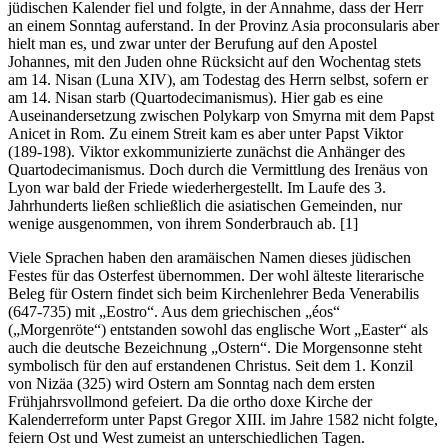
jüdischen Kalender fiel und folgte, in der Annahme, dass der Herr
an einem Sonntag auferstand. In der Provinz Asia proconsularis aber
hielt man es, und zwar unter der Berufung auf den Apostel
Johannes, mit den Juden ohne Rücksicht auf den Wochentag stets
am 14. Nisan (Luna XIV), am Todestag des Herrn selbst, sofern er
am 14. Nisan starb (Quartodecimanismus). Hier gab es eine
Auseinandersetzung zwischen Polykarp von Smyrna mit dem Papst
Anicet in Rom. Zu einem Streit kam es aber unter Papst Viktor
(189-198). Viktor exkommunizierte zunächst die Anhänger des
Quartodecimanismus. Doch durch die Vermittlung des Irenäus von
Lyon war bald der Friede wiederhergestellt. Im Laufe des 3.
Jahrhunderts ließen schließlich die asiatischen Gemeinden, nur
wenige ausgenommen, von ihrem Sonderbrauch ab. [1]
Viele Sprachen haben den aramäischen Namen dieses jüdischen
Festes für das Osterfest übernommen. Der wohl älteste literarische
Beleg für Ostern findet sich beim Kirchenlehrer Beda Venerabilis
(647-735) mit „Eostro“. Aus dem griechischen „éos“
(„Morgenröte“) entstanden sowohl das englische Wort „Easter“ als
auch die deutsche Bezeichnung „Ostern“. Die Morgensonne steht
symbolisch für den auf erstandenen Christus. Seit dem 1. Konzil
von Nizäa (325) wird Ostern am Sonntag nach dem ersten
Frühjahrsvollmond gefeiert. Da die ortho doxe Kirche der
Kalenderreform unter Papst Gregor XIII. im Jahre 1582 nicht folgte,
feiern Ost und West zumeist an unterschiedlichen Tagen.