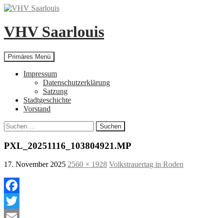
Zum
Inhalt
springen
VHV Saarlouis
Suchen
Primäres Menü
Impressum
Datenschutzerklärung
Satzung
Stadtgeschichte
Vorstand
Suchen
nach:
PXL_20251116_103804921.MP
17. November 2025
2560 × 1928
Volkstrauertag in Roden
Facebook
Twitter