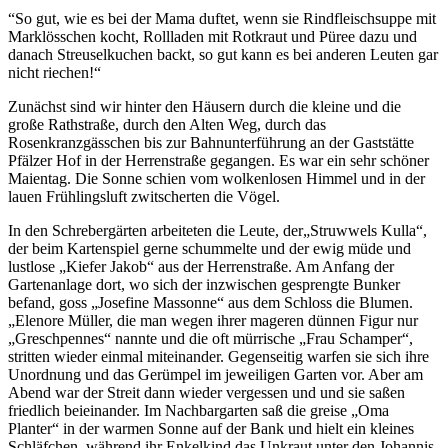
“So gut, wie es bei der Mama duftet, wenn sie Rindfleischsuppe mit
Marklösschen kocht, Rollladen mit Rotkraut und Püree dazu und
danach Streuselkuchen backt, so gut kann es bei anderen Leuten gar
nicht riechen!“
Zunächst sind wir hinter den Häusern durch die kleine und die
große Rathstraße, durch den Alten Weg, durch das
Rosenkranzgässchen bis zur Bahnunterführung an der Gaststätte
Pfälzer Hof in der Herrenstraße gegangen. Es war ein sehr schöner
Maientag. Die Sonne schien vom wolkenlosen Himmel und in der
lauen Frühlingsluft zwitscherten die Vögel.
In den Schrebergärten arbeiteten die Leute, der„Struwwels Kulla“,
der beim Kartenspiel gerne schummelte und der ewig müde und
lustlose „Kiefer Jakob“ aus der Herrenstraße. Am Anfang der
Gartenanlage dort, wo sich der inzwischen gesprengte Bunker
befand, goss „Josefine Massonne“ aus dem Schloss die Blumen.
„Elenore Müller, die man wegen ihrer mageren dünnen Figur nur
„Greschpennes“ nannte und die oft mürrische „Frau Schamper“,
stritten wieder einmal miteinander. Gegenseitig warfen sie sich ihre
Unordnung und das Gerümpel im jeweiligen Garten vor. Aber am
Abend war der Streit dann wieder vergessen und und sie saßen
friedlich beieinander. Im Nachbargarten saß die greise „Oma
Planter“ in der warmen Sonne auf der Bank und hielt ein kleines
Schläfchen, während ihr Enkelkind das Unkraut unter den Johannis-