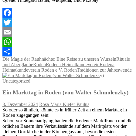
Quelle: Hildegard Bauer, Wikipedia, Bild Pixabay
Facebook
Twitter
Email
WhatsApp
Die Magie der Rauhnächte: Eine Reise zu unseren Wurzeln
Rituale
Teilen
und Aberglaube
Roden
Rodena Heimatkundeverein
Rodena
Heimatkundeverein Roden e.V. Roden
Traditionen zur Jahreswende
Uncategorized
Ein Markttag in Roden (von Walter Schmolenzky)
8. Dezember 2024
Rosa-Maria Kiefer-Paulus
So oder so ähnlich, könnte es in früher Zeit an einem Markttag in
Roden zugegangen sein:
Schon vor Sonnenaufgang bauten die Rodener Marktfrauen und die
örtlichen Bauern ihre Verkaufsstände auf dem Marktplatz vor der
kleinen Dorfkirche in der Kirchengass auf, bevor die ersten