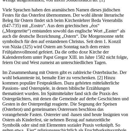
Viele Sprachen haben den aramäischen Namen dieses jüdischen
Festes für das Osterfest übernommen. Der wohl älteste literarische
Beleg für Ostern findet sich beim Kirchenlehrer Beda Venerabilis
(647-735) mit „Eostro“. Aus dem griechischen „éos“
(„Morgenröte“) entstanden sowohl das englische Wort „Easter“ als
auch die deutsche Bezeichnung „Ostern“. Die Morgensonne steht
symbolisch für den auf erstandenen Christus. Seit dem 1. Konzil
von Nizäa (325) wird Ostern am Sonntag nach dem ersten
Frühjahrsvollmond gefeiert. Da die ortho doxe Kirche der
Kalenderreform unter Papst Gregor XIII. im Jahre 1582 nicht folgte,
feiern Ost und West zumeist an unterschiedlichen Tagen.
Im Zusammenhang mit Ostern gibt es zahlreiche Osterbräuche. Der
wohl bekannteste ist, bemalte Eier zu verschenken. [2] Hinzu
kommen populäre Festpraktiken. Dazu gehörten mittelalterliche
Passions- und Osterspiele, in denen biblische Erzählungen
thematisiert wurden. Im Spätmittelalter fand sich die Praxis des
Ostergelächters, mit denen die Gemeinde auf derbe Geschichten und
Gesten in der Osterpredigt reagierte. Die Segnung der Speisen
(Osterbrot) und gemeinsames Osteressen beschloss das
vorangehende Fasten. Ostereier und -hasen sind heute Insignien von
Ostern als Kinderfest, sie nehmen Bezug auf naturzeitliche
Symbolik oder sind mit Elementen sozialer Praxis verknüpft. So
gelten etwa „Eier“ religionsgeschichtlich als Fruchtbarkeitssymbole