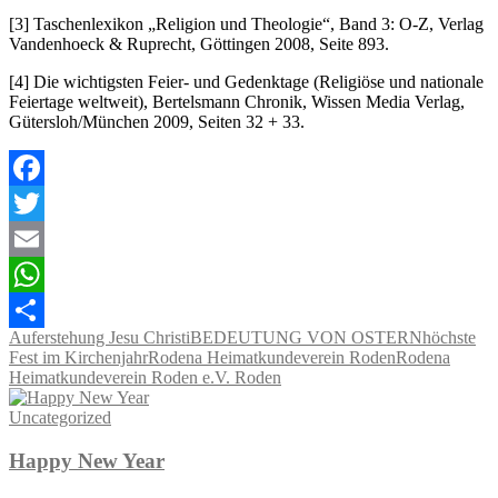
[3] Taschenlexikon „Religion und Theologie“, Band 3: O-Z, Verlag
Vandenhoeck & Ruprecht, Göttingen 2008, Seite 893.
[4] Die wichtigsten Feier- und Gedenktage (Religiöse und nationale
Feiertage weltweit), Bertelsmann Chronik, Wissen Media Verlag,
Gütersloh/München 2009, Seiten 32 + 33.
Facebook
Twitter
Email
WhatsApp
Auferstehung Jesu Christi
BEDEUTUNG VON OSTERN
höchste
Teilen
Fest im Kirchenjahr
Rodena Heimatkundeverein Roden
Rodena
Heimatkundeverein Roden e.V. Roden
Uncategorized
Happy New Year