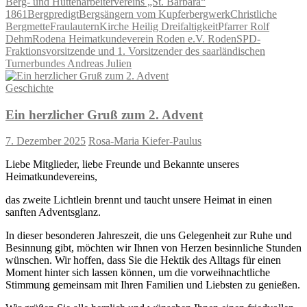
Berg- und Hüttenarbeitervereins „St. Barbara“
Teilen
1861
Bergpredigt
Bergsängern vom Kupferbergwerk
Christliche
Bergmette
Fraulautern
Kirche Heilig Dreifaltigkeit
Pfarrer Rolf
Dehm
Rodena Heimatkundeverein Roden e.V. Roden
SPD-
Fraktionsvorsitzende und 1. Vorsitzender des saarländischen
Turnerbundes Andreas Julien
Geschichte
Ein herzlicher Gruß zum 2. Advent
7. Dezember 2025
Rosa-Maria Kiefer-Paulus
Liebe Mitglieder, liebe Freunde und Bekannte unseres
Heimatkundevereins,
das zweite Lichtlein brennt und taucht unsere Heimat in einen
sanften Adventsglanz.
In dieser besonderen Jahreszeit, die uns Gelegenheit zur Ruhe und
Besinnung gibt, möchten wir Ihnen von Herzen besinnliche Stunden
wünschen. Wir hoffen, dass Sie die Hektik des Alltags für einen
Moment hinter sich lassen können, um die vorweihnachtliche
Stimmung gemeinsam mit Ihren Familien und Liebsten zu genießen.