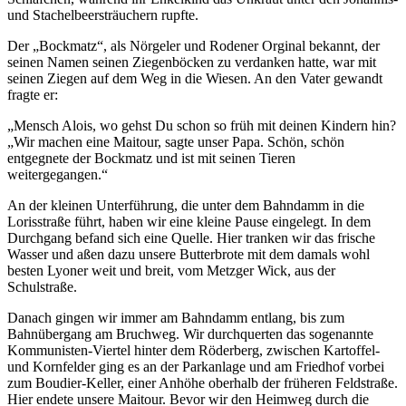
und Stachelbeersträuchern rupfte.
Der „Bockmatz“, als Nörgeler und Rodener Orginal bekannt, der
seinen Namen seinen Ziegenböcken zu verdanken hatte, war mit
seinen Ziegen auf dem Weg in die Wiesen. An den Vater gewandt
fragte er:
„Mensch Alois, wo gehst Du schon so früh mit deinen Kindern hin?
„Wir machen eine Maitour, sagte unser Papa. Schön, schön
entgegnete der Bockmatz und ist mit seinen Tieren
weitergegangen.“
An der kleinen Unterführung, die unter dem Bahndamm in die
Lorisstraße führt, haben wir eine kleine Pause eingelegt. In dem
Durchgang befand sich eine Quelle. Hier tranken wir das frische
Wasser und aßen dazu unsere Butterbrote mit dem damals wohl
besten Lyoner weit und breit, vom Metzger Wick, aus der
Schulstraße.
Danach gingen wir immer am Bahndamm entlang, bis zum
Bahnübergang am Bruchweg. Wir durchquerten das sogenannte
Kommunisten-Viertel hinter dem Röderberg, zwischen Kartoffel-
und Kornfelder ging es an der Parkanlage und am Friedhof vorbei
zum Boudier-Keller, einer Anhöhe oberhalb der früheren Feldstraße.
Hier endete unsere Maitour. Bevor wir den Heimweg durch die