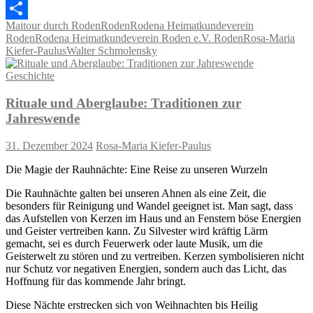
WhatsApp
Maitour durch Roden
Roden
Rodena Heimatkundeverein
Teilen
Roden
Rodena Heimatkundeverein Roden e.V. Roden
Rosa-Maria
Kiefer-Paulus
Walter Schmolensky
Geschichte
Rituale und Aberglaube: Traditionen zur
Jahreswende
31. Dezember 2024
Rosa-Maria Kiefer-Paulus
Die Magie der Rauhnächte: Eine Reise zu unseren Wurzeln
Die Rauhnächte galten bei unseren Ahnen als eine Zeit, die
besonders für Reinigung und Wandel geeignet ist. Man sagt, dass
das Aufstellen von Kerzen im Haus und an Fenstern böse Energien
und Geister vertreiben kann. Zu Silvester wird kräftig Lärm
gemacht, sei es durch Feuerwerk oder laute Musik, um die
Geisterwelt zu stören und zu vertreiben. Kerzen symbolisieren nicht
nur Schutz vor negativen Energien, sondern auch das Licht, das
Hoffnung für das kommende Jahr bringt.
Diese Nächte erstrecken sich von Weihnachten bis Heilig