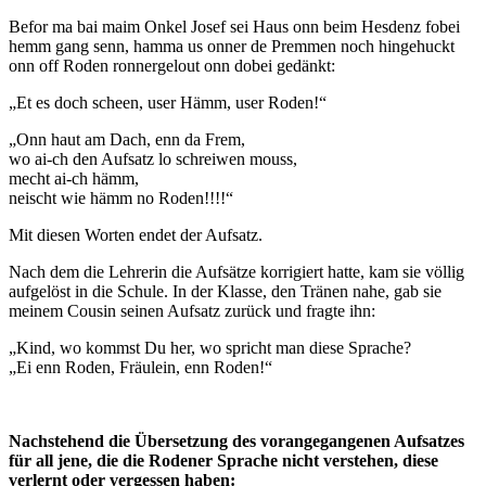
Befor ma bai maim Onkel Josef sei Haus onn beim Hesdenz fobei
hemm gang senn, hamma us onner de Premmen noch hingehuckt
onn off Roden ronnergelout onn dobei gedänkt:
„Et es doch scheen, user Hämm, user Roden!“
„Onn haut am Dach, enn da Frem,
wo ai-ch den Aufsatz lo schreiwen mouss,
mecht ai-ch hämm,
neischt wie hämm no Roden!!!!“
Mit diesen Worten endet der Aufsatz.
Nach dem die Lehrerin die Aufsätze korrigiert hatte, kam sie völlig
aufgelöst in die Schule. In der Klasse, den Tränen nahe, gab sie
meinem Cousin seinen Aufsatz zurück und fragte ihn:
„Kind, wo kommst Du her, wo spricht man diese Sprache?
„Ei enn Roden, Fräulein, enn Roden!“
Nachstehend die Übersetzung des vorangegangenen Aufsatzes
für all jene, die die Rodener Sprache nicht verstehen, diese
verlernt oder vergessen haben: