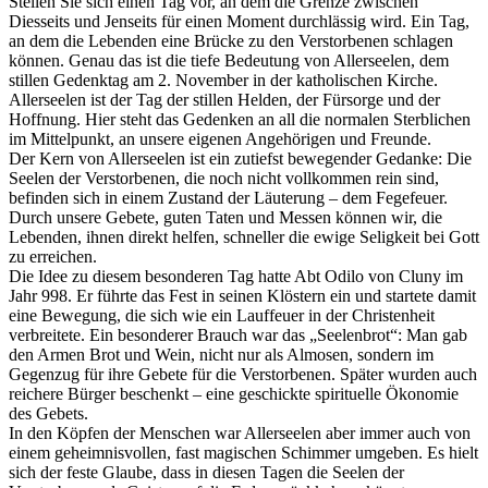
Stellen Sie sich einen Tag vor, an dem die Grenze zwischen
Diesseits und Jenseits für einen Moment durchlässig wird. Ein Tag,
an dem die Lebenden eine Brücke zu den Verstorbenen schlagen
können. Genau das ist die tiefe Bedeutung von Allerseelen, dem
stillen Gedenktag am 2. November in der katholischen Kirche.
Allerseelen ist der Tag der stillen Helden, der Fürsorge und der
Hoffnung. Hier steht das Gedenken an all die normalen Sterblichen
im Mittelpunkt, an unsere eigenen Angehörigen und Freunde.
Der Kern von Allerseelen ist ein zutiefst bewegender Gedanke: Die
Seelen der Verstorbenen, die noch nicht vollkommen rein sind,
befinden sich in einem Zustand der Läuterung – dem Fegefeuer.
Durch unsere Gebete, guten Taten und Messen können wir, die
Lebenden, ihnen direkt helfen, schneller die ewige Seligkeit bei Gott
zu erreichen.
Die Idee zu diesem besonderen Tag hatte Abt Odilo von Cluny im
Jahr 998. Er führte das Fest in seinen Klöstern ein und startete damit
eine Bewegung, die sich wie ein Lauffeuer in der Christenheit
verbreitete. Ein besonderer Brauch war das „Seelenbrot“: Man gab
den Armen Brot und Wein, nicht nur als Almosen, sondern im
Gegenzug für ihre Gebete für die Verstorbenen. Später wurden auch
reichere Bürger beschenkt – eine geschickte spirituelle Ökonomie
des Gebets.
In den Köpfen der Menschen war Allerseelen aber immer auch von
einem geheimnisvollen, fast magischen Schimmer umgeben. Es hielt
sich der feste Glaube, dass in diesen Tagen die Seelen der