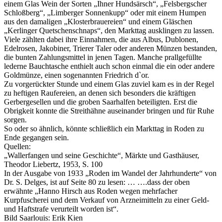
einem Glas Wein der Sorten „Ihner Hundsärsch“, „Felsbergscher
Schloßberg“, „Limberger Sonnenkupp“ oder mit einem Humpen
aus den damaligen „Klosterbrauereien“ und einem Gläschen
„Kerlinger Quetschenschnaps“, den Markttag ausklingen zu lassen.
Viele zählten dabei ihre Einnahmen, die aus Albus, Dublonen,
Edelrosen, Jakobiner, Trierer Taler oder anderen Münzen bestanden,
die bunten Zahlungsmittel in jenen Tagen. Manche prallgefüllte
lederne Bauchtasche enthielt auch schon einmal die ein oder andere
Goldmünze, einen sogenannten Friedrich d`or.
Zu vorgerückter Stunde und einem Glas zuviel kam es in der Regel
zu heftigen Raufereien, an denen sich besonders die kräftigen
Gerbergesellen und die groben Saarhalfen beteiligten. Erst die
Obrigkeit konnte die Streithähne auseinander bringen und für Ruhe
sorgen.
So oder so ähnlich, könnte schließlich ein Markttag in Roden zu
Ende gegangen sein.
Quellen:
„Wallerfangen und seine Geschichte“, Märkte und Gasthäuser,
Theodor Liebertz, 1953, S. 100
In der Ausgabe von 1933 „Roden im Wandel der Jahrhunderte“ von
Dr. S. Delges, ist auf Seite 80 zu lesen: … ….dass der oben
erwähnte „Hanno Hirsch aus Roden wegen mehrfacher
Kurpfuscherei und dem Verkauf von Arzneimitteln zu einer Geld-
und Haftstrafe verurteilt worden ist“.
Bild Saarlouis: Erik Kien