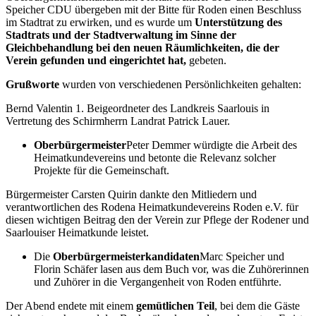
Speicher CDU übergeben mit der Bitte für Roden einen Beschluss
im Stadtrat zu erwirken, und es wurde um
Unterstützung des
Stadtrats und der Stadtverwaltung im Sinne der
Gleichbehandlung bei den neuen Räumlichkeiten, die der
Verein gefunden und eingerichtet hat,
gebeten.
Grußworte
wurden von verschiedenen Persönlichkeiten gehalten:
Bernd Valentin 1. Beigeordneter des Landkreis Saarlouis in
Vertretung des Schirmherrn Landrat Patrick Lauer.
Oberbürgermeister
Peter Demmer würdigte die Arbeit des
Heimatkundevereins und betonte die Relevanz solcher
Projekte für die Gemeinschaft.
Bürgermeister Carsten Quirin dankte den Mitliedern und
verantwortlichen des Rodena Heimatkundevereins Roden e.V. für
diesen wichtigen Beitrag den der Verein zur Pflege der Rodener und
Saarlouiser Heimatkunde leistet.
Die
Oberbürgermeisterkandidaten
Marc Speicher und
Florin Schäfer lasen aus dem Buch vor, was die Zuhörerinnen
und Zuhörer in die Vergangenheit von Roden entführte.
Der Abend endete mit einem
gemütlichen Teil
, bei dem die Gäste