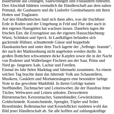
Bauersleute aus Dillingen, Saarwellingen und Fraulautern eintrafen.
Den Abschluß bildeten vermutlich die Händlerschaft aus dem nahen
Primstal, die Gaubauern und die Lisdorfer Gemüsebauern mit ihren
Hotten und Traglasten.
Auf den Händlertischen fand sich dann alles, was die fruchtbare
Erde in Roden und der Umgebung in Feld und Flur oder auch in
den eigenen Hausgärten hat wachsen lassen. Daneben lagen die
frischen Eier, die Erzeugnisse aus der eigenen Hausschlachtung:
Wurst, Schinken und Speck. In Laufkäfigen befanden sich
gackernde Hühner, schnatternde Gänse und hoppelnde
Hauskaninchen und unter dem Tisch lagerte der „Selbstge- brannte“,
der nach der Marktordnung nicht angeboten werden durfte. In
großen Bottichen schwammen dicke Karpfen sowie die in der Nacht
von Rodener und Wallerfanger Fischern aus der Saar, Prims und
Nied ge- fangenen Aale, Lachse und Forellen.
Einmal im Jahr fielen Markttag und Jahrmarkt zusammen. An einem
solchen Tag brachte dann das fahrende Volk aus Schaustellern,
Musikern, Gauklern und Moritatensängern eine besondere farbige
Note in das gewohnte Marktbild. In ihrem Gefolge kamen
Stoffhändler, Tuchmacher und Leinenweber, die der Hausfrau feine
Tücher, Webwaren und Leinen anboten. Desweiteren
Bürstenmacher, Kerzenmacher, Samenhändler, Gewürzkrämer,
Goldschmiede. Kunstschmiede, Spengler, Töpfer und Seiler.
Besenbinder, Bollenmacher und Kesselsflicker rundeten wohl das
Bild jener Händlerschaft ab. Sie alle hofften auf zahlungskräftige