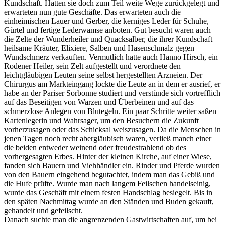
Kundschaft. Hatten sie doch zum Teil weite Wege zurückgelegt und
erwarteten nun gute Geschäfte. Das erwarteten auch die
einheimischen Lauer und Gerber, die kerniges Leder für Schuhe,
Gürtel und fertige Lederwamse anboten. Gut besucht waren auch
die Zelte der Wunderheiler und Quacksalber, die ihrer Kundschaft
heilsame Kräuter, Elixiere, Salben und Hasenschmalz gegen
Wundschmerz verkauften. Vermutlich hatte auch Hanno Hirsch, ein
Rodener Heiler, sein Zelt aufgestellt und verordnete den
leichtgläubigen Leuten seine selbst hergestellten Arzneien. Der
Chirurgus am Markteingang lockte die Leute an in dem er ausrief, er
habe an der Pariser Sorbonne studiert und verstünde sich vortrefflich
auf das Beseitigen von Warzen und Überbeinen und auf das
schmerzlose Anlegen von Blutegeln. Ein paar Schritte weiter saßen
Kartenlegerin und Wahrsager, um den Besuchern die Zukunft
vorherzusagen oder das Schicksal weiszusagen. Da die Menschen in
jenen Tagen noch recht abergläubisch waren, verließ manch einer
die beiden entweder weinend oder freudestrahlend ob des
vorhergesagten Erbes. Hinter der kleinen Kirche, auf einer Wiese,
fanden sich Bauern und Viehhändler ein. Rinder und Pferde wurden
von den Bauern eingehend begutachtet, indem man das Gebiß und
die Hufe prüfte. Wurde man nach langem Feilschen handelseinig,
wurde das Geschäft mit einem festen Handschlag besiegelt. Bis in
den späten Nachmittag wurde an den Ständen und Buden gekauft,
gehandelt und gefeilscht.
Danach suchte man die angrenzenden Gastwirtschaften auf, um bei