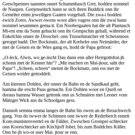
Greschpennes nannten onnet Schammbasch Gret, hodden nommel
de Naupen. Geejenseitich hann se sich ihren Buddick onn ihr
Gemelter emm jeweiligen Gaaten vorgehall. Die zwa-i hodden
ewich Zores. Awwer owens woor alles vagess onn die zwai hann
nommel sesammen gema-it. Em Noobergaaten hat die alt Plantasch
Mi-em enn da Sonn gehuckt onn ihr Gempschin gehall, während et
Enkelchin onner de Droschel- onn Trusselstraicher ett Schessmous
geroppt hadd. Der Bockmatz, der alt Krebeler onn Neimärder, der
met de Geisen en de Wies gang es, hodd de Papa gefroot:
„O-leck, Alwis, wo ge-äscht Dau dann enn aller Herrgottsfrai-jh
schonn met de Kenner hin“? „Mir machen en Mai-jtour, saht der
Papa“! „Scheen, scheen“ mennt de Bockmatz, onn ess met de
Geisen weider getroddelt.
Am kleenen Dohlen, der onner da Bahn en de Sandkaul geht,
hamma die erscht Paus gemacht. Em Dohlen woor en Quell on
doraus hamma Wasser getronk onn us Schmären met Leoner vom
Mätzger Wick aus da Schoolgass gess.
Dannoh semma emma langes de Bahn bis owen an de Brouchwech
gang. Von do iwwer de Schinnen onn iwwer de Rederberch ennett
Kom-munistenveertel en de Fälder. Zweschen Gromper-schtecker
onn Koorschtecker am Kirchjoff fobei, bis zum Buddches Käller.
Onn he-jh wo-or user Mai- jtour se enn.