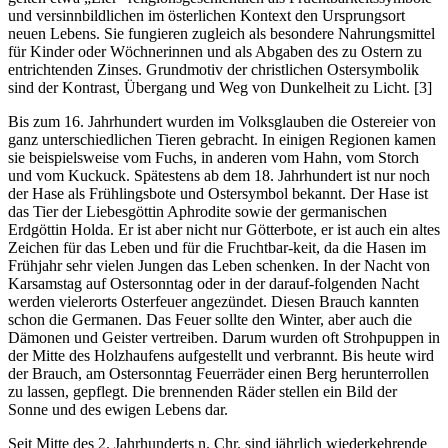
und versinnbildlichen im österlichen Kontext den Ursprungsort
neuen Lebens. Sie fungieren zugleich als besondere Nahrungsmittel
für Kinder oder Wöchnerinnen und als Abgaben des zu Ostern zu
entrichtenden Zinses. Grundmotiv der christlichen Ostersymbolik
sind der Kontrast, Übergang und Weg von Dunkelheit zu Licht. [3]
Bis zum 16. Jahrhundert wurden im Volksglauben die Ostereier von
ganz unterschiedlichen Tieren gebracht. In einigen Regionen kamen
sie beispielsweise vom Fuchs, in anderen vom Hahn, vom Storch
und vom Kuckuck. Spätestens ab dem 18. Jahrhundert ist nur noch
der Hase als Frühlingsbote und Ostersymbol bekannt. Der Hase ist
das Tier der Liebesgöttin Aphrodite sowie der germanischen
Erdgöttin Holda. Er ist aber nicht nur Götterbote, er ist auch ein altes
Zeichen für das Leben und für die Fruchtbar-keit, da die Hasen im
Frühjahr sehr vielen Jungen das Leben schenken. In der Nacht von
Karsamstag auf Ostersonntag oder in der darauf-folgenden Nacht
werden vielerorts Osterfeuer angezündet. Diesen Brauch kannten
schon die Germanen. Das Feuer sollte den Winter, aber auch die
Dämonen und Geister vertreiben. Darum wurden oft Strohpuppen in
der Mitte des Holzhaufens aufgestellt und verbrannt. Bis heute wird
der Brauch, am Ostersonntag Feuerräder einen Berg herunterrollen
zu lassen, gepflegt. Die brennenden Räder stellen ein Bild der
Sonne und des ewigen Lebens dar.
Seit Mitte des 2. Jahrhunderts n. Chr. sind jährlich wiederkehrende