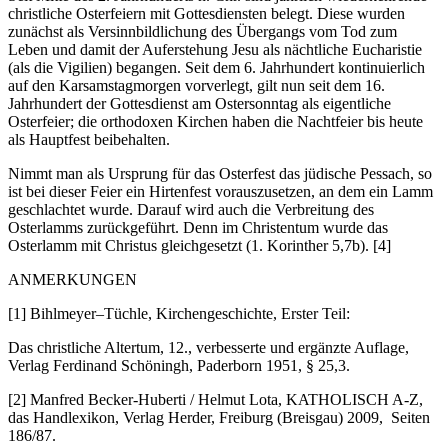
christliche Osterfeiern mit Gottesdiensten belegt. Diese wurden
zunächst als Versinnbildlichung des Übergangs vom Tod zum
Leben und damit der Auferstehung Jesu als nächtliche Eucharistie
(als die Vigilien) begangen. Seit dem 6. Jahrhundert kontinuierlich
auf den Karsamstagmorgen vorverlegt, gilt nun seit dem 16.
Jahrhundert der Gottesdienst am Ostersonntag als eigentliche
Osterfeier; die orthodoxen Kirchen haben die Nachtfeier bis heute
als Hauptfest beibehalten.
Nimmt man als Ursprung für das Osterfest das jüdische Pessach, so
ist bei dieser Feier ein Hirtenfest vorauszusetzen, an dem ein Lamm
geschlachtet wurde. Darauf wird auch die Verbreitung des
Osterlamms zurückgeführt. Denn im Christentum wurde das
Osterlamm mit Christus gleichgesetzt (1. Korinther 5,7b). [4]
ANMERKUNGEN
[1] Bihlmeyer–Tüchle, Kirchengeschichte, Erster Teil:
Das christliche Altertum, 12., verbesserte und ergänzte Auflage,
Verlag Ferdinand Schöningh, Paderborn 1951, § 25,3.
[2] Manfred Becker-Huberti / Helmut Lota, KATHOLISCH A-Z,
das Handlexikon, Verlag Herder, Freiburg (Breisgau) 2009, Seiten
186/87.