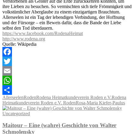
Verstorbenen als Geister auf die Erde zurückkehren könnten, um
ihre Lieben zu besuchen. So vermischten sich tiefe Frömmigkeit und
volkstümlicher Aberglaube zu einem einzigartigen Brauchtum.
Allerseelen ist ein Tag der lebendigen Verbindung, der Hoffnung
und der Fürsorge – ein Beweis dafür, dass die Bande der Liebe
selbst den Tod überdauern.
https://www.facebook.com/RodenaHeimat
http://www.rodena.org
Quelle: Wikipedia
Facebook
Twitter
Email
WhatsApp
Allerseelen
Roden
Rodena Heimatkundeverein Roden e.V.
Rodena
Teilen
Heimatkundeverein Roden e.V. Roden
Rosa-Maria Kiefer-Paulus
Uncategorized
Maitour – Eine (wahre) Geschichte von Walter
Schmolensky