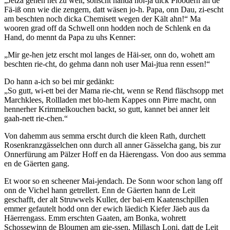
„Jetza gehen net zu weit, sonscht handa noi-ja dick Ploodern an de
Fä-iß onn wie die zengern, datt wäsen jo-h. Papa, onn Dau, zi-escht
am beschten noch dicka Chemisett wegen der Kält ahn!“ Ma
wooren grad off da Schwell onn hodden noch de Schlenk en da
Hand, do mennt da Papa zu uhs Kenner:
„Mir ge-hen jetz erscht mol langes de Häi-ser, onn do, wohett am
beschten rie-cht, do gehma dann noh user Mai-jtua renn essen!“
Do hann a-ich so bei mir gedänkt:
„So gutt, wi-ett bei der Mama rie-cht, wenn se Rend fläschsopp met
Marchklees, Rollladen met blo-hem Kappes onn Pirre macht, onn
hennerher Krimmelkouchen backt, so gutt, kannet bei anner leit
gaah-nett rie-chen.“
Von dahemm aus semma erscht durch die kleen Rath, durchett
Rosenkranzgässelchen onn durch all anner Gässelcha gang, bis zur
Onnerfürung am Pälzer Hoff en da Häerengass. Von doo aus semma
en de Gäerten gang.
Et woor so en scheener Mai-jendach. De Sonn woor schon lang off
onn de Vichel hann getrellert. Enn de Gäerten hann de Leit
geschafft, der alt Struwwels Kuller, der bai-em Kaatenschpillen
emmer gefautelt hodd onn der ewich läedich Kiefer Jäeb aus da
Häerrengass. Emm erschten Gaaten, am Bonka, wohrett
Schossewinn de Bloumen am gie-ssen. Millasch Loni, datt de Leit