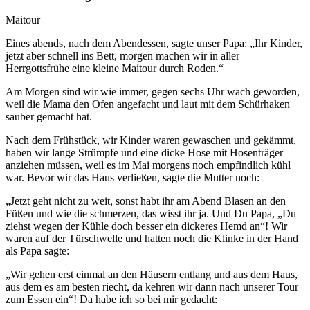
Maitour
Eines abends, nach dem Abendessen, sagte unser Papa: „Ihr Kinder,
jetzt aber schnell ins Bett, morgen machen wir in aller
Herrgottsfrühe eine kleine Maitour durch Roden.“
Am Morgen sind wir wie immer, gegen sechs Uhr wach geworden,
weil die Mama den Ofen angefacht und laut mit dem Schürhaken
sauber gemacht hat.
Nach dem Frühstück, wir Kinder waren gewaschen und gekämmt,
haben wir lange Strümpfe und eine dicke Hose mit Hosenträger
anziehen müssen, weil es im Mai morgens noch empfindlich kühl
war. Bevor wir das Haus verließen, sagte die Mutter noch:
„Jetzt geht nicht zu weit, sonst habt ihr am Abend Blasen an den
Füßen und wie die schmerzen, das wisst ihr ja. Und Du Papa, „Du
ziehst wegen der Kühle doch besser ein dickeres Hemd an“! Wir
waren auf der Türschwelle und hatten noch die Klinke in der Hand
als Papa sagte:
„Wir gehen erst einmal an den Häusern entlang und aus dem Haus,
aus dem es am besten riecht, da kehren wir dann nach unserer Tour
zum Essen ein“! Da habe ich so bei mir gedacht: