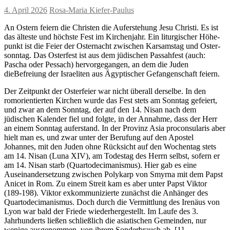
4. April 2026
Rosa-Maria Kiefer-Paulus
An Ostern feiern die Christen die Auferstehung Jesu Christi. Es ist
das älteste und höchste Fest im Kirchenjahr. Ein liturgischer Höhe-
punkt ist die Feier der Osternacht zwischen Karsamstag und Oster-
sonntag. Das Osterfest ist aus dem jüdischen Passahfest (auch:
Pascha oder Pessach) hervorgegangen, an dem die Juden
dieBefreiung der Israeliten aus Ägyptischer Gefangenschaft feiern.
Der Zeitpunkt der Osterfeier war nicht überall derselbe. In den
romorientierten Kirchen wurde das Fest stets am Sonntag gefeiert,
und zwar an dem Sonntag, der auf den 14. Nisan nach dem
jüdischen Kalender fiel und folgte, in der Annahme, dass der Herr
an einem Sonntag auferstand. In der Provinz Asia proconsularis aber
hielt man es, und zwar unter der Berufung auf den Apostel
Johannes, mit den Juden ohne Rücksicht auf den Wochentag stets
am 14. Nisan (Luna XIV), am Todestag des Herrn selbst, sofern er
am 14. Nisan starb (Quartodecimanismus). Hier gab es eine
Auseinandersetzung zwischen Polykarp von Smyrna mit dem Papst
Anicet in Rom. Zu einem Streit kam es aber unter Papst Viktor
(189-198). Viktor exkommunizierte zunächst die Anhänger des
Quartodecimanismus. Doch durch die Vermittlung des Irenäus von
Lyon war bald der Friede wiederhergestellt. Im Laufe des 3.
Jahrhunderts ließen schließlich die asiatischen Gemeinden, nur
wenige ausgenommen, von ihrem Sonderbrauch ab. [1]