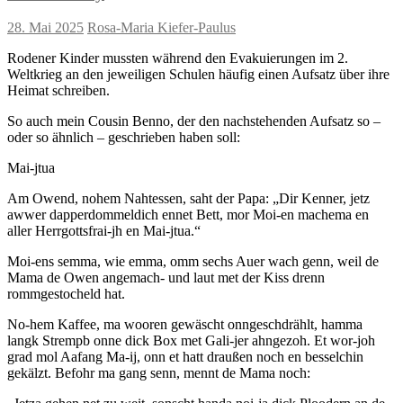
28. Mai 2025
Rosa-Maria Kiefer-Paulus
Rodener Kinder mussten während den Evakuierungen im 2.
Weltkrieg an den jeweiligen Schulen häufig einen Aufsatz über ihre
Heimat schreiben.
So auch mein Cousin Benno, der den nachstehenden Aufsatz so –
oder so ähnlich – geschrieben haben soll:
Mai-jtua
Am Owend, nohem Nahtessen, saht der Papa: „Dir Kenner, jetz
awwer dapperdommeldich ennet Bett, mor Moi-en machema en
aller Herrgottsfrai-jh en Mai-jtua.“
Moi-ens semma, wie emma, omm sechs Auer wach genn, weil de
Mama de Owen angemach- und laut met der Kiss drenn
rommgestocheld hat.
No-hem Kaffee, ma wooren gewäscht onngeschdrählt, hamma
langk Strempb onne dick Box met Gali-jer ahngezoh. Et wor-joh
grad mol Aafang Ma-ij, onn et hatt draußen noch en besselchin
gekälzt. Befohr ma gang senn, mennt de Mama noch: