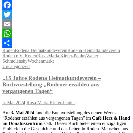
Facebook
Twitter
Email
WhatsApp
Roden
Rodena Heimatkundeverein
Rodena Heimatkundeverein
Teilen
Roden e.V. Roden
Rosa-Maria Kiefer-Paulus
Walter
Schmolensky
Wochenmarkt
Uncategorized
„15 Jahre Rodena Heimatkundeverein –
Buchvorstellung „Rodener erzählen aus
vergangenen Tagen“
5. Mai 2024
Rosa-Maria Kiefer-Paulus
Am
3. Mai 2024
fand die Buchvorstellung des neuen Werks
“Rodener erzählen aus vergangenen Tagen” im
Café Herz & Hand
im Donatuszentrum
statt. Dieses Buch bietet einen einzigartigen
Einblick in die Geschichte und das Leben in Roden. Menschen aus