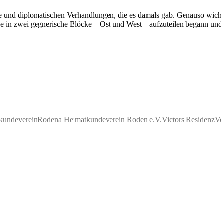
tte und diplomatischen Verhandlungen, die es damals gab. Genauso wich
de in zwei gegnerische Blöcke – Ost und West – aufzuteilen begann und d
kundeverein
Rodena Heimatkundeverein Roden e.V.
Victors Residenz
V