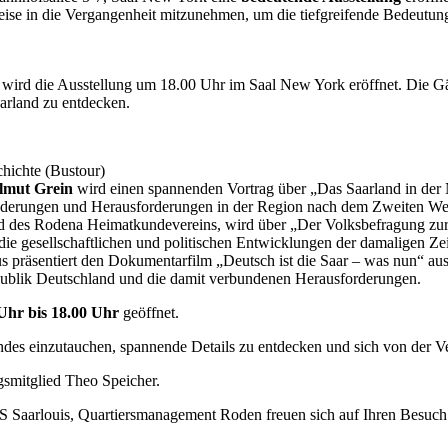
 Reise in die Vergangenheit mitzunehmen, um die tiefgreifende Bedeutu
wird die Ausstellung um 18.00 Uhr im Saal New York eröffnet. Die Gäs
arland zu entdecken.
chichte (Bustour)
lmut Grein
wird einen spannenden Vortrag über „Das Saarland in der Na
ränderungen und Herausforderungen in der Region nach dem Zweiten Wel
ed des Rodena Heimatkundevereins, wird über „Der Volksbefragung zur
ie gesellschaftlichen und politischen Entwicklungen der damaligen Zei
s präsentiert den Dokumentarfilm „Deutsch ist die Saar – was nun“ a
epublik Deutschland und die damit verbundenen Herausforderungen.
Uhr bis 18.00 Uhr
geöffnet.
ndes einzutauchen, spannende Details zu entdecken und sich von der Ve
smitglied Theo Speicher.
 Saarlouis, Quartiersmanagement Roden freuen sich auf Ihren Besuch