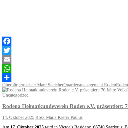
Facebook
Twitter
Email
WhatsApp
Oberbürgermeister Marc Speicher
Quartiersmanagement Roden
Roden
Teilen
Uncategorized
Rodena Heimatkundeverein Roden e.V. präsentiert: 7
14. Oktober 2025
Rosa-Maria Kiefer-Paulus
Am
17. Oktober 2025
wird in Victor’s Residenz, 66740 Saarlouis, 