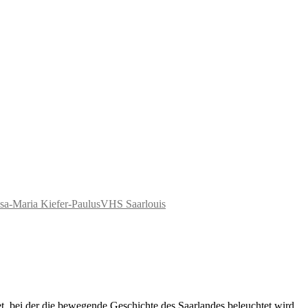
sa-Maria Kiefer-Paulus
VHS Saarlouis
t, bei der die bewegende Geschichte des Saarlandes beleuchtet wird.