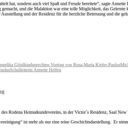
telt hat, sondern auch viel Spaß und Freude bereitete“, sagte Annette H
g gemacht, und die Malaktion war eine tolle Möglichkeit, das Gelernte 
Ausstellung und der Residenz für die herzliche Betreuung und die gel
ngelika Göstl
kindgerechten Vortrag von Rosa-Maria Kiefer-Paulus
Mic
Paulus
Schulleiterin Annette Helfen
ng
d des Rodena Heimatkundevereins, in der Victor´s Residenz, Saal New 
reinigung“ ist mehr als nur eine reine Geschichtsdarstellung. Er nimmt 