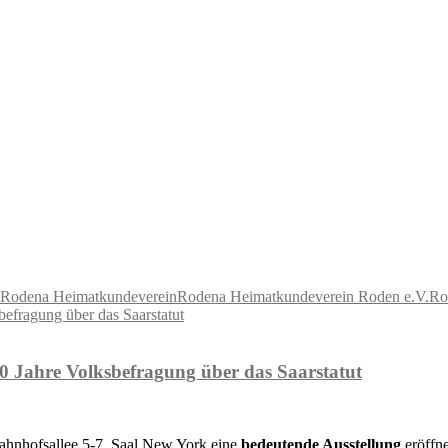
Rodena Heimatkundeverein
Rodena Heimatkundeverein Roden e.V.
Ro
0 Jahre Volksbefragung über das Saarstatut
Bahnhofsallee 5-7, Saal New York eine
bedeutende Ausstellung
eröffne