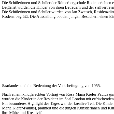
Die Schülerinnen und Schüler der Römerbergschule Roden erlebten ei
Begleitet wurden die Kinder von ihren Betreuern und der stellvertrete
Die Schülerinnen und Schüler wurden von Jan Zwetsch, Residenzdire
Rodena begrüßt. Die Ausstellung bot den jungen Besuchern einen Ein
Saarlandes und die Bedeutung der Volksbefragung von 1955.
Nach einem kindgerechten Vortrag von Rosa-Maria Kiefer-Paulus gin
wurden die Kinder in der Residenz im Saal London mit erfrischende
Ein besonderes Highlight des Tages war der kreative Teil: Die Kinde
Maria Kiefer-Paulus), prämiert und die jungen Künstlerinnen und Küns
ihre Mühe und Kreativität.