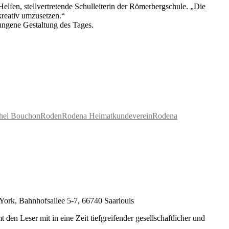
elfen, stellvertretende Schulleiterin der Römerbergschule. „Die
kreativ umzusetzen.“
ungene Gestaltung des Tages.
hel Bouchon
Roden
Rodena Heimatkundeverein
Rodena
York, Bahnhofsallee 5-7, 66740 Saarlouis
den Leser mit in eine Zeit tiefgreifender gesellschaftlicher und