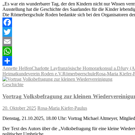
„Es war ein wunderbarer Tag, der den Kindern nicht nur Wissen vermit
Ausstellung hat die Geschichte des Saarlandes für die Kinder lebendi
Die Römerbergschule Roden bedankte sich bei den Organisatoren der 
Facebook
Twitter
Email
WhatsApp
Annette Helfen
Charlotte Lay
französische Homorarkonsul a.D
Jury (A
Teilen
Heimatkundeverein Roden e.V.
Römerbgerschule
Rosa-Maria Kiefer-
Geschichte
Vortrag Volksbefragung zur kleinen Wiedervereinigu
20. Oktober 2025
Rosa-Maria Kiefer-Paulus
Dienstag, 21.10.2025, 18.00 Uhr: Vortrag Michael Altmeyer, Mitglie
Der Text des Autors über die „Volksbefragung für eine kleine Wiederve
politischer Umbrüche.