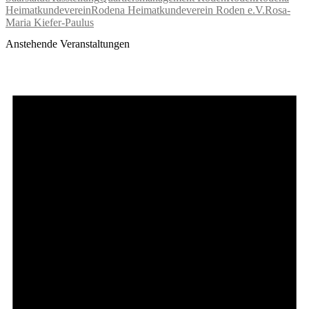
Heimatkundeverein
Rodena Heimatkundeverein Roden e.V.
Rosa-
Maria Kiefer-Paulus
Anstehende Veranstaltungen