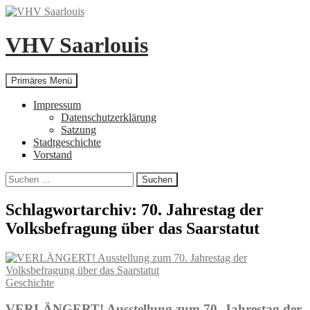
Zum
Inhalt
springen
VHV Saarlouis
Suchen
Primäres Menü
Impressum
Datenschutzerklärung
Satzung
Stadtgeschichte
Vorstand
Suchen
nach:
Schlagwortarchiv: 70. Jahrestag der
Volksbefragung über das Saarstatut
Geschichte
VERLÄNGERT! Ausstellung zum 70. Jahrestag der