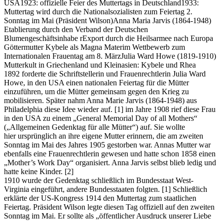
USA1923: offizielle Feier des Muttertags in Deutschland1933:
Muttertag wird durch die Nationalsozialisten zum Feiertag 2.
Sonntag im Mai (Präsident Wilson)Anna Maria Jarvis (1864-1948)
Etablierung durch den Verband der Deutschen
Blumengeschäftsinhabe rExport durch die Heilsarmee nach Europa
Göttermutter Kybele als Magna Materim Wettbewerb zum
Internationalen Frauentag am 8. MärzJulia Ward Howe (1819-1910)
Mutterkult in Griechenland und Kleinasien: Kybele und Rhea
1892 forderte die Schriftstellerin und Frauenrechtlerin Julia Ward
Howe, in den USA einen nationalen Feiertag für die Mütter
einzuführen, um die Mütter gemeinsam gegen den Krieg zu
mobilisieren. Später nahm Anna Marie Jarvis (1864-1948) aus
Philadelphia diese Idee wieder auf. [1] im Jahre 1908 rief diese Frau
in den USA zu einem „General Memorial Day of all Mothers“
(„Allgemeinen Gedenktag für alle Mütter“) auf. Sie wollte
hier ursprünglich an ihre eigene Mutter erinnern, die am zweiten
Sonntag im Mai des Jahres 1905 gestorben war. Annas Mutter war
ebenfalls eine Frauenrechtlerin gewesen und hatte schon 1858 einen
„Mother’s Work Day“ organisiert. Anna Jarvis selbst blieb ledig und
hatte keine Kinder. [2]
1910 wurde der Gedenktag schließlich im Bundesstaat West-
Virginia eingeführt, andere Bundesstaaten folgten. [1] Schließlich
erklärte der US-Kongress 1914 den Muttertag zum staatlichen
Feiertag. Präsident Wilson legte diesen Tag offiziell auf den zweiten
Sonntag im Mai. Er sollte als „öffentlicher Ausdruck unserer Liebe