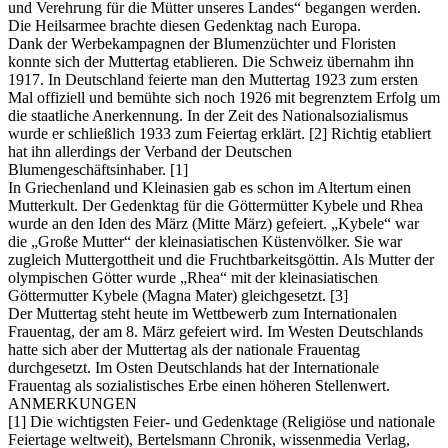
und Verehrung für die Mütter unseres Landes“ begangen werden.
Die Heilsarmee brachte diesen Gedenktag nach Europa.
Dank der Werbekampagnen der Blumenzüchter und Floristen
konnte sich der Muttertag etablieren. Die Schweiz übernahm ihn
1917. In Deutschland feierte man den Muttertag 1923 zum ersten
Mal offiziell und bemühte sich noch 1926 mit begrenztem Erfolg um
die staatliche Anerkennung. In der Zeit des Nationalsozialismus
wurde er schließlich 1933 zum Feiertag erklärt. [2] Richtig etabliert
hat ihn allerdings der Verband der Deutschen
Blumengeschäftsinhaber. [1]
In Griechenland und Kleinasien gab es schon im Altertum einen
Mutterkult. Der Gedenktag für die Göttermütter Kybele und Rhea
wurde an den Iden des März (Mitte März) gefeiert. „Kybele“ war
die „Große Mutter“ der kleinasiatischen Küstenvölker. Sie war
zugleich Muttergottheit und die Fruchtbarkeitsgöttin. Als Mutter der
olympischen Götter wurde „Rhea“ mit der kleinasiatischen
Göttermutter Kybele (Magna Mater) gleichgesetzt. [3]
Der Muttertag steht heute im Wettbewerb zum Internationalen
Frauentag, der am 8. März gefeiert wird. Im Westen Deutschlands
hatte sich aber der Muttertag als der nationale Frauentag
durchgesetzt. Im Osten Deutschlands hat der Internationale
Frauentag als sozialistisches Erbe einen höheren Stellenwert.
ANMERKUNGEN
[1] Die wichtigsten Feier- und Gedenktage (Religiöse und nationale
Feiertage weltweit), Bertelsmann Chronik, wissenmedia Verlag,