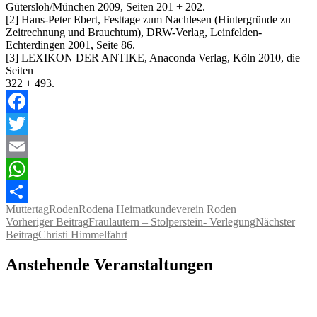
Gütersloh/München 2009, Seiten 201 + 202.
[2] Hans-Peter Ebert, Festtage zum Nachlesen (Hintergründe zu
Zeitrechnung und Brauchtum), DRW-Verlag, Leinfelden-
Echterdingen 2001, Seite 86.
[3] LEXIKON DER ANTIKE, Anaconda Verlag, Köln 2010, die
Seiten
322 + 493.
Facebook
Twitter
Email
WhatsApp
Muttertag
Roden
Rodena Heimatkundeverein Roden
Teilen
Beitragsnavigation
Vorheriger Beitrag
Fraulautern – Stolperstein- Verlegung
Nächster
Beitrag
Christi Himmelfahrt
Anstehende Veranstaltungen