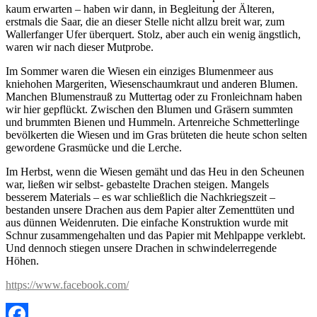
kaum erwarten – haben wir dann, in Begleitung der Älteren,
erstmals die Saar, die an dieser Stelle nicht allzu breit war, zum
Wallerfanger Ufer überquert. Stolz, aber auch ein wenig ängstlich,
waren wir nach dieser Mutprobe.
Im Sommer waren die Wiesen ein einziges Blumenmeer aus
kniehohen Margeriten, Wiesenschaumkraut und anderen Blumen.
Manchen Blumenstrauß zu Muttertag oder zu Fronleichnam haben
wir hier gepflückt. Zwischen den Blumen und Gräsern summten
und brummten Bienen und Hummeln. Artenreiche Schmetterlinge
bevölkerten die Wiesen und im Gras brüteten die heute schon selten
gewordene Grasmücke und die Lerche.
Im Herbst, wenn die Wiesen gemäht und das Heu in den Scheunen
war, ließen wir selbst- gebastelte Drachen steigen. Mangels
besserem Materials – es war schließlich die Nachkriegszeit –
bestanden unsere Drachen aus dem Papier alter Zementtüten und
aus dünnen Weidenruten. Die einfache Konstruktion wurde mit
Schnur zusammengehalten und das Papier mit Mehlpappe verklebt.
Und dennoch stiegen unsere Drachen in schwindelerregende
Höhen.
https://www.facebook.com/