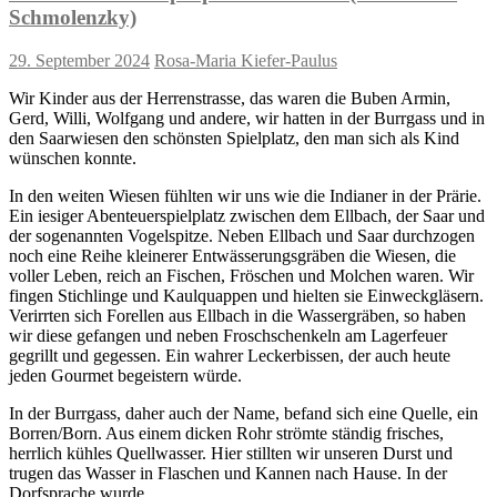
Schmolenzky)
29. September 2024
Rosa-Maria Kiefer-Paulus
Wir Kinder aus der Herrenstrasse, das waren die Buben Armin,
Gerd, Willi, Wolfgang und andere, wir hatten in der Burrgass und in
den Saarwiesen den schönsten Spielplatz, den man sich als Kind
wünschen konnte.
In den weiten Wiesen fühlten wir uns wie die Indianer in der Prärie.
Ein iesiger Abenteuerspielplatz zwischen dem Ellbach, der Saar und
der sogenannten Vogelspitze. Neben Ellbach und Saar durchzogen
noch eine Reihe kleinerer Entwässerungsgräben die Wiesen, die
voller Leben, reich an Fischen, Fröschen und Molchen waren. Wir
fingen Stichlinge und Kaulquappen und hielten sie Einweckgläsern.
Verirrten sich Forellen aus Ellbach in die Wassergräben, so haben
wir diese gefangen und neben Froschschenkeln am Lagerfeuer
gegrillt und gegessen. Ein wahrer Leckerbissen, der auch heute
jeden Gourmet begeistern würde.
In der Burrgass, daher auch der Name, befand sich eine Quelle, ein
Borren/Born. Aus einem dicken Rohr strömte ständig frisches,
herrlich kühles Quellwasser. Hier stillten wir unseren Durst und
trugen das Wasser in Flaschen und Kannen nach Hause. In der
Dorfsprache wurde