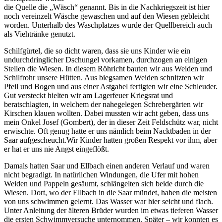
die Quelle die „Wäsch“ genannt. Bis in die Nachkriegszeit ist hier
noch vereinzelt Wäsche gewaschen und auf den Wiesen gebleicht
worden. Unterhalb des Waschplatzes wurde der Quellbereich auch
als Viehtränke genutzt.
Schilfgürtel, die so dicht waren, dass sie uns Kinder wie ein
undurchdringlicher Dschungel vorkamen, durchzogen an einigen
Stellen die Wiesen. In diesem Röhricht bauten wir aus Weiden und
Schilfrohr unsere Hütten. Aus biegsamen Weiden schnitzten wir
Pfeil und Bogen und aus einer Astgabel fertigten wir eine Schleuder.
Gut versteckt hielten wir am Lagerfeuer Kriegsrat und
beratschlagten, in welchem der nahegelegen Schrebergärten wir
Kirschen klauen wollten. Dabei mussten wir acht geben, dass uns
mein Onkel Josef (Gombert), der in dieser Zeit Feldschütz war, nicht
erwischte. Oft genug hatte er uns nämlich beim Nacktbaden in der
Saar aufgescheucht.Wir Kinder hatten großen Respekt vor ihm, aber
er hat er uns nie Angst eingeflößt.
Damals hatten Saar und Ellbach einen anderen Verlauf und waren
nicht begradigt. In natürlichen Windungen, die Ufer mit hohen
Weiden und Pappeln gesäumt, schlängelten sich beide durch die
Wiesen. Dort, wo der Ellbach in die Saar mündet, haben die meisten
von uns schwimmen gelernt. Das Wasser war hier seicht und flach.
Unter Anleitung der älteren Brüder wurden im etwas tieferen Wasser
die ersten Schwimmversuche unternommen. Später – wir konnten es