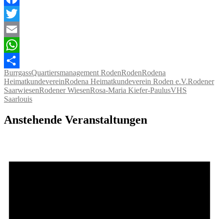
Facebook
Twitter
Email
WhatsApp
Burrgass
Quartiersmanagement Roden
Roden
Rodena
Teilen
Heimatkundeverein
Rodena Heimatkundeverein Roden e.V.
Rodener
Saarwiesen
Rodener Wiesen
Rosa-Maria Kiefer-Paulus
VHS
Saarlouis
Anstehende Veranstaltungen