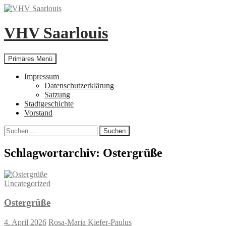
Zum
Inhalt
springen
VHV Saarlouis
Suchen
Primäres Menü
Impressum
Datenschutzerklärung
Satzung
Stadtgeschichte
Vorstand
Suchen
nach:
Schlagwortarchiv: Ostergrüße
Uncategorized
Ostergrüße
4. April 2026
Rosa-Maria Kiefer-Paulus