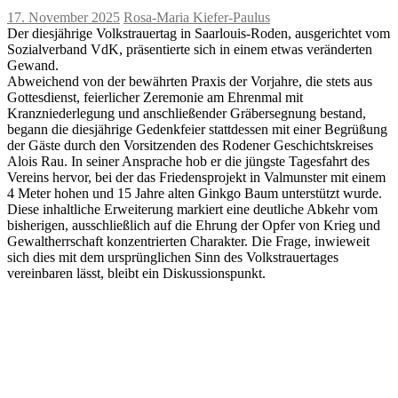
17. November 2025
Rosa-Maria Kiefer-Paulus
Der diesjährige Volkstrauertag in Saarlouis-Roden, ausgerichtet vom
Sozialverband VdK, präsentierte sich in einem etwas veränderten
Gewand.
Abweichend von der bewährten Praxis der Vorjahre, die stets aus
Gottesdienst, feierlicher Zeremonie am Ehrenmal mit
Kranzniederlegung und anschließender Gräbersegnung bestand,
begann die diesjährige Gedenkfeier stattdessen mit einer Begrüßung
der Gäste durch den Vorsitzenden des Rodener Geschichtskreises
Alois Rau. In seiner Ansprache hob er die jüngste Tagesfahrt des
Vereins hervor, bei der das Friedensprojekt in Valmunster mit einem
4 Meter hohen und 15 Jahre alten Ginkgo Baum unterstützt wurde.
Diese inhaltliche Erweiterung markiert eine deutliche Abkehr vom
bisherigen, ausschließlich auf die Ehrung der Opfer von Krieg und
Gewaltherrschaft konzentrierten Charakter. Die Frage, inwieweit
sich dies mit dem ursprünglichen Sinn des Volkstrauertages
vereinbaren lässt, bleibt ein Diskussionspunkt.