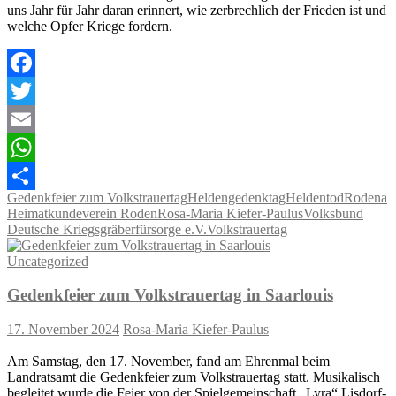
uns Jahr für Jahr daran erinnert, wie zerbrechlich der Frieden ist und
welche Opfer Kriege fordern.
Facebook
Twitter
Email
WhatsApp
Gedenkfeier zum Volkstrauertag
Heldengedenktag
Heldentod
Rodena
Teilen
Heimatkundeverein Roden
Rosa-Maria Kiefer-Paulus
Volksbund
Deutsche Kriegsgräberfürsorge e.V.
Volkstrauertag
Uncategorized
Gedenkfeier zum Volkstrauertag in Saarlouis
17. November 2024
Rosa-Maria Kiefer-Paulus
Am Samstag, den 17. November, fand am Ehrenmal beim
Landratsamt die Gedenkfeier zum Volkstrauertag statt. Musikalisch
begleitet wurde die Feier von der Spielgemeinschaft „Lyra“ Lisdorf-