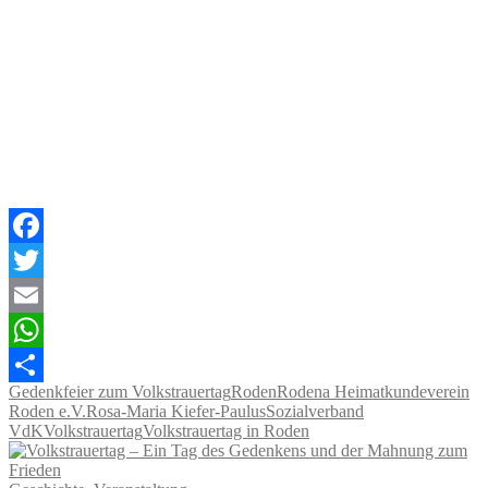
Facebook
Twitter
Email
WhatsApp
Gedenkfeier zum Volkstrauertag
Roden
Rodena Heimatkundeverein
Teilen
Roden e.V.
Rosa-Maria Kiefer-Paulus
Sozialverband
VdK
Volkstrauertag
Volkstrauertag in Roden