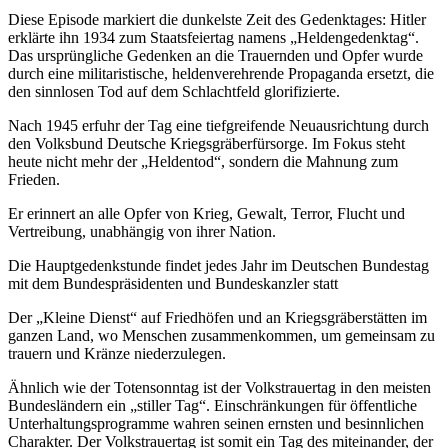
Diese Episode markiert die dunkelste Zeit des Gedenktages: Hitler
erklärte ihn 1934 zum Staatsfeiertag namens „Heldengedenktag“.
Das ursprüngliche Gedenken an die Trauernden und Opfer wurde
durch eine militaristische, heldenverehrende Propaganda ersetzt, die
den sinnlosen Tod auf dem Schlachtfeld glorifizierte.
Nach 1945 erfuhr der Tag eine tiefgreifende Neuausrichtung durch
den Volksbund Deutsche Kriegsgräberfürsorge. Im Fokus steht
heute nicht mehr der „Heldentod“, sondern die Mahnung zum
Frieden.
Er erinnert an alle Opfer von Krieg, Gewalt, Terror, Flucht und
Vertreibung, unabhängig von ihrer Nation.
Die Hauptgedenkstunde findet jedes Jahr im Deutschen Bundestag
mit dem Bundespräsidenten und Bundeskanzler statt
Der „Kleine Dienst“ auf Friedhöfen und an Kriegsgräberstätten im
ganzen Land, wo Menschen zusammenkommen, um gemeinsam zu
trauern und Kränze niederzulegen.
Ähnlich wie der Totensonntag ist der Volkstrauertag in den meisten
Bundesländern ein „stiller Tag“. Einschränkungen für öffentliche
Unterhaltungsprogramme wahren seinen ernsten und besinnlichen
Charakter. Der Volkstrauertag ist somit ein Tag des miteinander, der