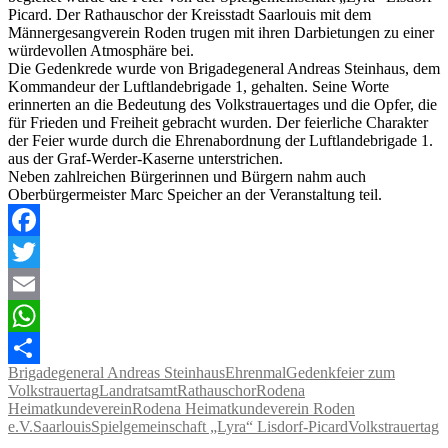
Picard. Der Rathauschor der Kreisstadt Saarlouis mit dem
Männergesangverein Roden trugen mit ihren Darbietungen zu einer
würdevollen Atmosphäre bei.
Die Gedenkrede wurde von Brigadegeneral Andreas Steinhaus, dem
Kommandeur der Luftlandebrigade 1, gehalten. Seine Worte
erinnerten an die Bedeutung des Volkstrauertages und die Opfer, die
für Frieden und Freiheit gebracht wurden. Der feierliche Charakter
der Feier wurde durch die Ehrenabordnung der Luftlandebrigade 1.
aus der Graf-Werder-Kaserne unterstrichen.
Neben zahlreichen Bürgerinnen und Bürgern nahm auch
Oberbürgermeister Marc Speicher an der Veranstaltung teil.
Facebook
Twitter
Email
WhatsApp
Brigadegeneral Andreas Steinhaus
Ehrenmal
Gedenkfeier zum
Teilen
Volkstrauertag
Landratsamt
Rathauschor
Rodena
Heimatkundeverein
Rodena Heimatkundeverein Roden
e.V.
Saarlouis
Spielgemeinschaft „Lyra“ Lisdorf-Picard
Volkstrauertag