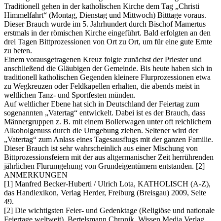
Traditionell gehen in der katholischen Kirche dem Tag „Christi
Himmelfahrt“ (Montag, Dienstag und Mittwoch) Bitttage voraus.
Dieser Brauch wurde im 5. Jahrhundert durch Bischof Mamertus
erstmals in der römischen Kirche eingeführt. Bald erfolgten an den
drei Tagen Bittprozessionen von Ort zu Ort, um für eine gute Ernte
zu beten.
Einem vorausgetragenen Kreuz folgte zunächst der Priester und
anschließend die Gläubigen der Gemeinde. Bis heute haben sich in
traditionell katholischen Gegenden kleinere Flurprozessionen etwa
zu Wegkreuzen oder Feldkapellen erhalten, die abends meist in
weltlichen Tanz- und Sportfesten münden.
Auf weltlicher Ebene hat sich in Deutschland der Feiertag zum
sogenannten „Vatertag“ entwickelt. Dabei ist es der Brauch, dass
Männergruppen z. B. mit einem Bollerwagen unter oft reichlichem
Alkoholgenuss durch die Umgebung ziehen. Seltener wird der
„Vatertag“ zum Anlass eines Tagesausflugs mit der ganzen Familie.
Dieser Brauch ist sehr wahrscheinlich aus einer Mischung von
Bittprozessionsfeiern mit der aus altgermanischer Zeit herrührenden
jährlichen Flurumgehung von Grundeigentümern entstanden. [2]
ANMERKUNGEN
[1] Manfred Becker-Huberti / Ulrich Lota, KATHOLISCH (A-Z),
das Handlexikon, Verlag Herder, Freiburg (Breisgau) 2009, Seite
49.
[2] Die wichtigsten Feier- und Gedenktage (Religiöse und nationale
Feiertage weltweit), Bertelsmann Chronik, Wissen Media Verlag,