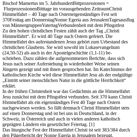
Bischof Mamertus im 5. JahrhundertBittprozessionen =
FlurprozessionenBitttage im vorausgehenden ZeitraumChristi
Himmelfahrt – 40 Tage nach Osterneigenständiges Fest seit
370Festtag am DonnerstagNonne Egeria aus JerusalemTagesausflug
von MännergruppenVatertagVerbundenheit mit dem Pfingstfest
Zu den hohen christlichen Festen zählt auch der Tag „Christi
Himmelfahrt“. Er wird 40 Tage nach Ostern gefeiert. Die
Himmelfahrt des auferstandenen Jesus gehört zum Urbestand des
christlichen Glaubens. Sie wird sowohl im Lukasevangelium
(24,50-52) als auch in der Apostelgeschichte (1,1-11) be-
schrieben. Dazu zählen die aufgenommenen Berichte, dass sich
Jesus nach seiner Auferstehung in wiederholter Weise seinen
Jüngern gezeigt und mit ihnen gesprochen hat. Im Katechismus der
katholischen Kirche wird diese Himmelfahrt Jesu als der endgültige
„Eintritt seiner menschlichen Natur in die göttliche Herrlichkeit“
erklärt.
In der frühen Christenheit war das Gedächtnis an die Himmelfahrt
Jesu zunächst mit dem Pfingstfest verbunden. Seit 370 kann Christi
Himmelfahrt als ein eigenständiges Fest 40 Tage nach Ostern
nachgewiesen werden. So fällt demnach Christi Himmelfahrt stets
auf einen Donnerstag und ist bei uns in Deutschland, in der
Schweiz, in Österreich und auch in vielen anderen katholisch
geprägten Ländern ein gesetzlicher Feiertag. [1]
Das liturgische Fest der Himmelfahrt Christi ist seit 383/384 durch
den Pilgerbericht der Nonne Egeria in Jerusalem bezeugt.