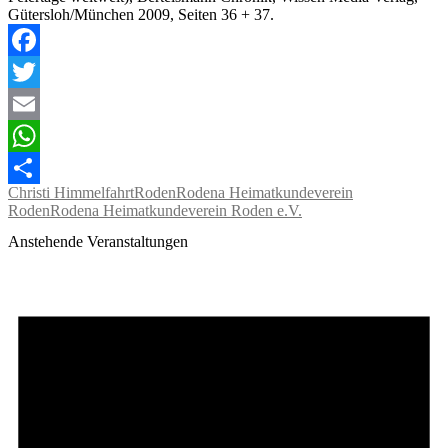
Gütersloh/München 2009, Seiten 36 + 37.
Facebook
Twitter
Email
WhatsApp
Christi Himmelfahrt
Roden
Rodena Heimatkundeverein
Teilen
Roden
Rodena Heimatkundeverein Roden e.V.
Anstehende Veranstaltungen