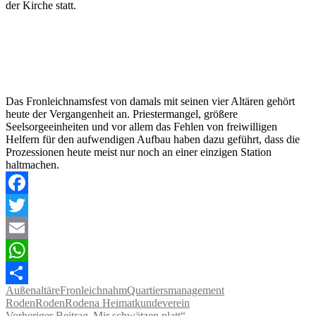
der Kirche statt.
Das Fronleichnamsfest von damals mit seinen vier Altären gehört
heute der Vergangenheit an. Priestermangel, größere
Seelsorgeeinheiten und vor allem das Fehlen von freiwilligen
Helfern für den aufwendigen Aufbau haben dazu geführt, dass die
Prozessionen heute meist nur noch an einer einzigen Station
haltmachen.
Facebook
Twitter
Email
WhatsApp
Außenaltäre
Fronleichnahm
Quartiersmanagement
Teilen
Roden
Roden
Rodena Heimatkundeverein
Vorheriger Beitrag
„Mir schwätzen platt“