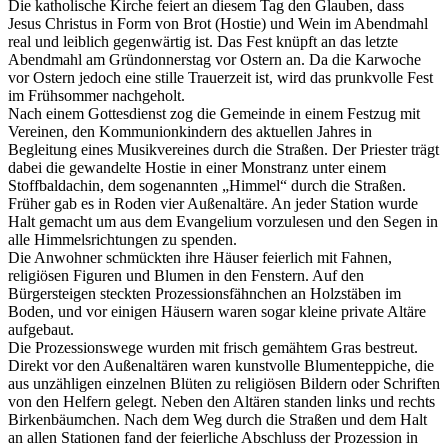
Die katholische Kirche feiert an diesem Tag den Glauben, dass
Jesus Christus in Form von Brot (Hostie) und Wein im Abendmahl
real und leiblich gegenwärtig ist. Das Fest knüpft an das letzte
Abendmahl am Gründonnerstag vor Ostern an. Da die Karwoche
vor Ostern jedoch eine stille Trauerzeit ist, wird das prunkvolle Fest
im Frühsommer nachgeholt.
Nach einem Gottesdienst zog die Gemeinde in einem Festzug mit
Vereinen, den Kommunionkindern des aktuellen Jahres in
Begleitung eines Musikvereines durch die Straßen. Der Priester trägt
dabei die gewandelte Hostie in einer Monstranz unter einem
Stoffbaldachin, dem sogenannten „Himmel“ durch die Straßen.
Früher gab es in Roden vier Außenaltäre. An jeder Station wurde
Halt gemacht um aus dem Evangelium vorzulesen und den Segen in
alle Himmelsrichtungen zu spenden.
Die Anwohner schmückten ihre Häuser feierlich mit Fahnen,
religiösen Figuren und Blumen in den Fenstern. Auf den
Bürgersteigen steckten Prozessionsfähnchen an Holzstäben im
Boden, und vor einigen Häusern waren sogar kleine private Altäre
aufgebaut.
Die Prozessionswege wurden mit frisch gemähtem Gras bestreut.
Direkt vor den Außenaltären waren kunstvolle Blumenteppiche, die
aus unzähligen einzelnen Blüten zu religiösen Bildern oder Schriften
von den Helfern gelegt. Neben den Altären standen links und rechts
Birkenbäumchen. Nach dem Weg durch die Straßen und dem Halt
an allen Stationen fand der feierliche Abschluss der Prozession in