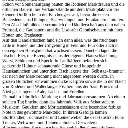
Schon vor Sonnenaufgang bauten die Rodener Marktfrauen und die
örtlichen Bauern ihre Verkaufsstände auf dem Marktplatz vor der
kleinen Dorfkirche in der Kirchengass auf, bevor die ersten
Bauersleute aus Dillingen, Saarwellingen und Fraulautern eintrafen.
Den Abschluß bildeten vermutlich die Händlerschaft aus dem nahen
Primstal, die Gaubauern und die Lisdorfer Gemüsebauern mit ihren
Hotten und Traglasten.
Auf den Händlertischen fand sich dann alles, was die fruchtbare
Erde in Roden und der Umgebung in Feld und Flur oder auch in
den eigenen Hausgärten hat wachsen lassen. Daneben lagen die
frischen Eier, die Erzeugnisse aus der eigenen Hausschlachtung:
Wurst, Schinken und Speck. In Laufkäfigen befanden sich
gackernde Hühner, schnatternde Gänse und hoppelnde
Hauskaninchen und unter dem Tisch lagerte der „Selbstge- brannte“,
der nach der Marktordnung nicht angeboten werden durfte. In
großen Bottichen schwammen dicke Karpfen sowie die in der Nacht
von Rodener und Wallerfanger Fischern aus der Saar, Prims und
Nied ge- fangenen Aale, Lachse und Forellen.
Einmal im Jahr fielen Markttag und Jahrmarkt zusammen. An einem
solchen Tag brachte dann das fahrende Volk aus Schaustellern,
Musikern, Gauklern und Moritatensängern eine besondere farbige
Note in das gewohnte Marktbild. In ihrem Gefolge kamen
Stoffhändler, Tuchmacher und Leinenweber, die der Hausfrau feine
Tücher, Webwaren und Leinen anboten. Desweiteren
Bürstenmacher, Kerzenmacher, Samenhändler, Gewürzkrämer,