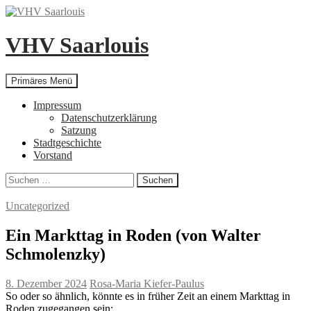
Zum
Inhalt
springen
VHV Saarlouis
Suchen
Primäres Menü
Impressum
Datenschutzerklärung
Satzung
Stadtgeschichte
Vorstand
Suchen
nach:
Uncategorized
Ein Markttag in Roden (von Walter
Schmolenzky)
8. Dezember 2024
Rosa-Maria Kiefer-Paulus
So oder so ähnlich, könnte es in früher Zeit an einem Markttag in
Roden zugegangen sein: