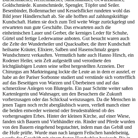
Goldschmiede. Kunstschmiede, Spengler, Töpfer und Seiler.
Besenbinder, Bollenmacher und Kesselsflicker rundeten wohl das
Bild jener Händlerschaft ab. Sie alle hofften auf zahlungskräftige
Kundschaft. Hatten sie doch zum Teil weite Wege zurückgelegt und
erwarteten nun gute Geschäfte. Das erwarteten auch die
einheimischen Lauer und Gerber, die kerniges Leder für Schuhe,
Gürtel und fertige Lederwamse anboten. Gut besucht waren auch
die Zelte der Wunderheiler und Quacksalber, die ihrer Kundschaft
heilsame Kräuter, Elixiere, Salben und Hasenschmalz gegen
Wundschmerz verkauften. Vermutlich hatte auch Hanno Hirsch, ein
Rodener Heiler, sein Zelt aufgestellt und verordnete den
leichtgläubigen Leuten seine selbst hergestellten Arzneien. Der
Chirurgus am Markteingang lockte die Leute an in dem er ausrief, er
habe an der Pariser Sorbonne studiert und verstünde sich vortrefflich
auf das Beseitigen von Warzen und Überbeinen und auf das
schmerzlose Anlegen von Blutegeln. Ein paar Schritte weiter saßen
Kartenlegerin und Wahrsager, um den Besuchern die Zukunft
vorherzusagen oder das Schicksal weiszusagen. Da die Menschen in
jenen Tagen noch recht abergläubisch waren, verließ manch einer
die beiden entweder weinend oder freudestrahlend ob des
vorhergesagten Erbes. Hinter der kleinen Kirche, auf einer Wiese,
fanden sich Bauern und Viehhändler ein. Rinder und Pferde wurden
von den Bauern eingehend begutachtet, indem man das Gebiß und
die Hufe prüfte. Wurde man nach langem Feilschen handelseinig,