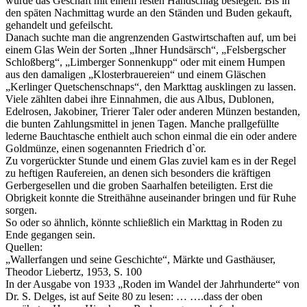
wurde das Geschäft mit einem festen Handschlag besiegelt. Bis in
den späten Nachmittag wurde an den Ständen und Buden gekauft,
gehandelt und gefeilscht.
Danach suchte man die angrenzenden Gastwirtschaften auf, um bei
einem Glas Wein der Sorten „Ihner Hundsärsch“, „Felsbergscher
Schloßberg“, „Limberger Sonnenkupp“ oder mit einem Humpen
aus den damaligen „Klosterbrauereien“ und einem Gläschen
„Kerlinger Quetschenschnaps“, den Markttag ausklingen zu lassen.
Viele zählten dabei ihre Einnahmen, die aus Albus, Dublonen,
Edelrosen, Jakobiner, Trierer Taler oder anderen Münzen bestanden,
die bunten Zahlungsmittel in jenen Tagen. Manche prallgefüllte
lederne Bauchtasche enthielt auch schon einmal die ein oder andere
Goldmünze, einen sogenannten Friedrich d`or.
Zu vorgerückter Stunde und einem Glas zuviel kam es in der Regel
zu heftigen Raufereien, an denen sich besonders die kräftigen
Gerbergesellen und die groben Saarhalfen beteiligten. Erst die
Obrigkeit konnte die Streithähne auseinander bringen und für Ruhe
sorgen.
So oder so ähnlich, könnte schließlich ein Markttag in Roden zu
Ende gegangen sein.
Quellen:
„Wallerfangen und seine Geschichte“, Märkte und Gasthäuser,
Theodor Liebertz, 1953, S. 100
In der Ausgabe von 1933 „Roden im Wandel der Jahrhunderte“ von
Dr. S. Delges, ist auf Seite 80 zu lesen: … ….dass der oben