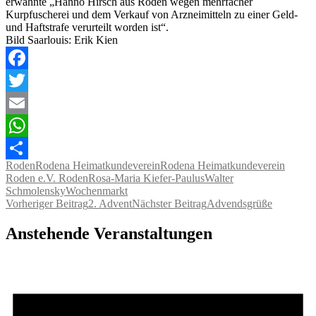
erwähnte „Hanno Hirsch aus Roden wegen mehrfacher
Kurpfuscherei und dem Verkauf von Arzneimitteln zu einer Geld-
und Haftstrafe verurteilt worden ist“.
Bild Saarlouis: Erik Kien
Facebook
Twitter
Email
WhatsApp
Roden
Rodena Heimatkundeverein
Rodena Heimatkundeverein
Teilen
Roden e.V. Roden
Rosa-Maria Kiefer-Paulus
Walter
Schmolensky
Wochenmarkt
Beitragsnavigation
Vorheriger Beitrag
2. Advent
Nächster Beitrag
Advendsgrüße
Anstehende Veranstaltungen