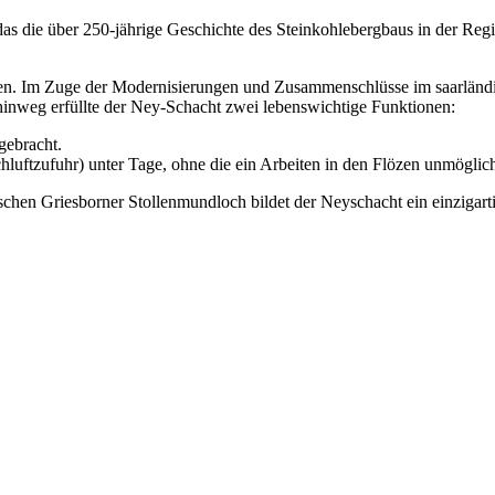
 die über 250-jährige Geschichte des Steinkohlebergbaus in der Region
eben. Im Zuge der Modernisierungen und Zusammenschlüsse im saarlän
hinweg erfüllte der Ney-Schacht zwei lebenswichtige Funktionen:
gebracht.
chluftzufuhr) unter Tage, ohne die ein Arbeiten in den Flözen unmögli
hen Griesborner Stollenmundloch bildet der Neyschacht ein einzigar