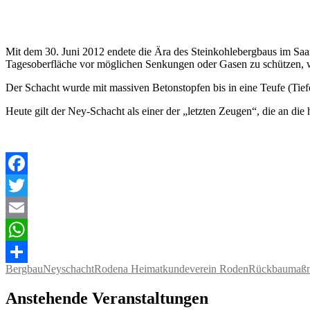
Mit dem 30. Juni 2012 endete die Ära des Steinkohlebergbaus im Saar
Tagesoberfläche vor möglichen Senkungen oder Gasen zu schützen,
Der Schacht wurde mit massiven Betonstopfen bis in eine Teufe (Tiefe
Heute gilt der Ney-Schacht als einer der „letzten Zeugen“, die an die h
Facebook
Twitter
Email
WhatsApp
Bergbau
Neyschacht
Rodena Heimatkundeverein Roden
Rückbaumaß
Teilen
Anstehende Veranstaltungen