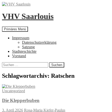
Zum
Inhalt
springen
VHV Saarlouis
Suchen
Primäres Menü
Impressum
Datenschutzerklärung
Satzung
Stadtgeschichte
Vorstand
Suchen
nach:
Schlagwortarchiv: Ratschen
Uncategorized
Die Klepperbuben
3. April 2026
Rosa-Maria Kiefer-Paulus