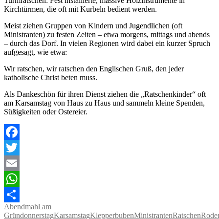
Turmratschen: Fest installierte, massive Holzinstrumente in
Kirchtürmen, die oft mit Kurbeln bedient werden.
Meist ziehen Gruppen von Kindern und Jugendlichen (oft
Ministranten) zu festen Zeiten – etwa morgens, mittags und abends
– durch das Dorf. In vielen Regionen wird dabei ein kurzer Spruch
aufgesagt, wie etwa:
Wir ratschen, wir ratschen den Englischen Gruß, den jeder
katholische Christ beten muss.
Als Dankeschön für ihren Dienst ziehen die „Ratschenkinder“ oft
am Karsamstag von Haus zu Haus und sammeln kleine Spenden,
Süßigkeiten oder Ostereier.
Facebook
Twitter
Email
WhatsApp
Abendmahl am
Teilen
Gründonnerstag
Karsamstag
Klepperbuben
Ministranten
Ratschen
Rode