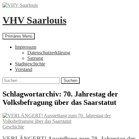
Zum
Inhalt
springen
VHV Saarlouis
Suchen
Primäres Menü
Impressum
Datenschutzerklärung
Satzung
Stadtgeschichte
Vorstand
Suchen
nach:
Schlagwortarchiv: 70. Jahrestag der
Volksbefragung über das Saarstatut
Geschichte
VERLÄNGERT! Ausstellung zum 70. Jahrestag der