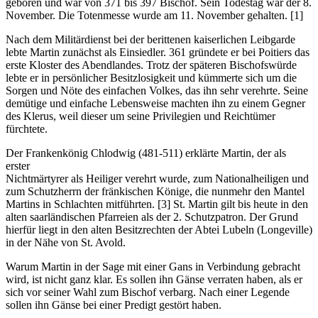
geboren und war von 371 bis 397 Bischof. Sein Todestag war der 8.
November. Die Totenmesse wurde am 11. November gehalten. [1]
Nach dem Militärdienst bei der berittenen kaiserlichen Leibgarde
lebte Martin zunächst als Einsiedler. 361 gründete er bei Poitiers das
erste Kloster des Abendlandes. Trotz der späteren Bischofswürde
lebte er in persönlicher Besitzlosigkeit und kümmerte sich um die
Sorgen und Nöte des einfachen Volkes, das ihn sehr verehrte. Seine
demütige und einfache Lebensweise machten ihn zu einem Gegner
des Klerus, weil dieser um seine Privilegien und Reichtümer
fürchtete.
Der Frankenkönig Chlodwig (481-511) erklärte Martin, der als
erster
Nichtmärtyrer als Heiliger verehrt wurde, zum Nationalheiligen und
zum Schutzherrn der fränkischen Könige, die nunmehr den Mantel
Martins in Schlachten mitführten. [3] St. Martin gilt bis heute in den
alten saarländischen Pfarreien als der 2. Schutzpatron. Der Grund
hierfür liegt in den alten Besitzrechten der Abtei Lubeln (Longeville)
in der Nähe von St. Avold.
Warum Martin in der Sage mit einer Gans in Verbindung gebracht
wird, ist nicht ganz klar. Es sollen ihn Gänse verraten haben, als er
sich vor seiner Wahl zum Bischof verbarg. Nach einer Legende
sollen ihn Gänse bei einer Predigt gestört haben.