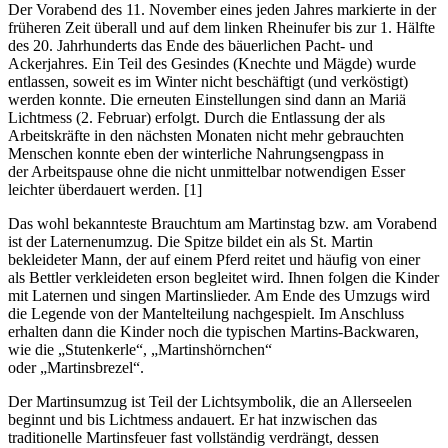
Der Vorabend des 11. November eines jeden Jahres markierte in der
früheren Zeit überall und auf dem linken Rheinufer bis zur 1. Hälfte
des 20. Jahrhunderts das Ende des bäuerlichen Pacht- und
Ackerjahres. Ein Teil des Gesindes (Knechte und Mägde) wurde
entlassen, soweit es im Winter nicht beschäftigt (und verköstigt)
werden konnte. Die erneuten Einstellungen sind dann an Mariä
Lichtmess (2. Februar) erfolgt. Durch die Entlassung der als
Arbeitskräfte in den nächsten Monaten nicht mehr gebrauchten
Menschen konnte eben der winterliche Nahrungsengpass in
der Arbeitspause ohne die nicht unmittelbar notwendigen Esser
leichter überdauert werden. [1]
Das wohl bekannteste Brauchtum am Martinstag bzw. am Vorabend
ist der Laternenumzug. Die Spitze bildet ein als St. Martin
bekleideter Mann, der auf einem Pferd reitet und häufig von einer
als Bettler verkleideten erson begleitet wird. Ihnen folgen die Kinder
mit Laternen und singen Martinslieder. Am Ende des Umzugs wird
die Legende von der Mantelteilung nachgespielt. Im Anschluss
erhalten dann die Kinder noch die typischen Martins-Backwaren,
wie die „Stutenkerle“, „Martinshörnchen“
oder „Martinsbrezel“.
Der Martinsumzug ist Teil der Lichtsymbolik, die an Allerseelen
beginnt und bis Lichtmess andauert. Er hat inzwischen das
traditionelle Martinsfeuer fast vollständig verdrängt, dessen