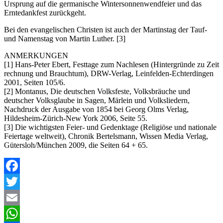
Ursprung auf die germanische Wintersonnenwendfeier und das
Erntedankfest zurückgeht.
Bei den evangelischen Christen ist auch der Martinstag der Tauf-
und Namenstag von Martin Luther. [3]
ANMERKUNGEN
[1] Hans-Peter Ebert, Festtage zum Nachlesen (Hintergründe zu Zeit
rechnung und Brauchtum), DRW-Verlag, Leinfelden-Echterdingen
2001, Seiten 105/6.
[2] Montanus, Die deutschen Volksfeste, Volksbräuche und
deutscher Volksglaube in Sagen, Märlein und Volksliedern,
Nachdruck der Ausgabe von 1854 bei Georg Olms Verlag,
Hildesheim-Zürich-New York 2006, Seite 55.
[3] Die wichtigsten Feier- und Gedenktage (Religiöse und nationale
Feiertage weltweit), Chronik Bertelsmann, Wissen Media Verlag,
Gütersloh/München 2009, die Seiten 64 + 65.
Facebook
Twitter
Email