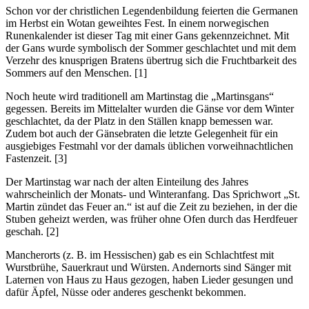
Schon vor der christlichen Legendenbildung feierten die Germanen
im Herbst ein Wotan geweihtes Fest. In einem norwegischen
Runenkalender ist dieser Tag mit einer Gans gekennzeichnet. Mit
der Gans wurde symbolisch der Sommer geschlachtet und mit dem
Verzehr des knusprigen Bratens übertrug sich die Fruchtbarkeit des
Sommers auf den Menschen. [1]
Noch heute wird traditionell am Martinstag die „Martinsgans“
gegessen. Bereits im Mittelalter wurden die Gänse vor dem Winter
geschlachtet, da der Platz in den Ställen knapp bemessen war.
Zudem bot auch der Gänsebraten die letzte Gelegenheit für ein
ausgiebiges Festmahl vor der damals üblichen vorweihnachtlichen
Fastenzeit. [3]
Der Martinstag war nach der alten Einteilung des Jahres
wahrscheinlich der Monats- und Winteranfang. Das Sprichwort „St.
Martin zündet das Feuer an.“ ist auf die Zeit zu beziehen, in der die
Stuben geheizt werden, was früher ohne Ofen durch das Herdfeuer
geschah. [2]
Mancherorts (z. B. im Hessischen) gab es ein Schlachtfest mit
Wurstbrühe, Sauerkraut und Würsten. Andernorts sind Sänger mit
Laternen von Haus zu Haus gezogen, haben Lieder gesungen und
dafür Äpfel, Nüsse oder anderes geschenkt bekommen.