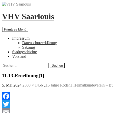
Zum
Inhalt
springen
VHV Saarlouis
Suchen
Primäres Menü
Impressum
Datenschutzerklärung
Satzung
Stadtgeschichte
Vorstand
Suchen
nach:
11-13-Eroeffnung[1]
5. Mai 2024
2500 × 1456
„15 Jahre Rodena Heimatkundeverein – Bu
Facebook
Twitter