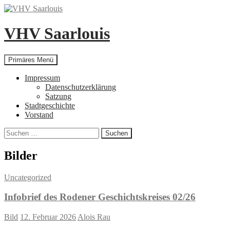
Zum
Inhalt
springen
VHV Saarlouis
Suchen
Primäres Menü
Impressum
Datenschutzerklärung
Satzung
Stadtgeschichte
Vorstand
Suchen
nach:
Bilder
Uncategorized
Infobrief des Rodener Geschichtskreises 02/26
Bild
12. Februar 2026
Alois Rau