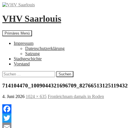
Zum
Inhalt
springen
VHV Saarlouis
Suchen
Primäres Menü
Impressum
Datenschutzerklärung
Satzung
Stadtgeschichte
Vorstand
Suchen
nach:
714104470_1009044321696709_82766513125119432
4. Juni 2026
1024 × 635
Fronleichnam damals in Roden
Facebook
Twitter