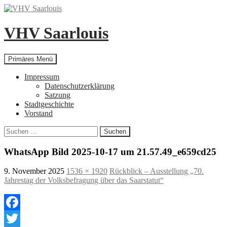
Zum
Inhalt
springen
VHV Saarlouis
Suchen
Primäres Menü
Impressum
Datenschutzerklärung
Satzung
Stadtgeschichte
Vorstand
Suchen
nach:
WhatsApp Bild 2025-10-17 um 21.57.49_e659cd25
9. November 2025
1536 × 1920
Rückblick – Ausstellung „70.
Jahrestag der Volksbefragung über das Saarstatut“
Facebook