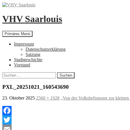
Zum
Inhalt
springen
VHV Saarlouis
Suchen
Primäres Menü
Impressum
Datenschutzerklärung
Satzung
Stadtgeschichte
Vorstand
Suchen
nach:
PXL_20251021_160543690
23. Oktober 2025
2560 × 1928
„Von der Volksbefragung zur kleinen
Facebook
Twitter