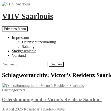
Zum
Inhalt
springen
VHV Saarlouis
Suchen
Primäres Menü
Impressum
Datenschutzerklärung
Satzung
Stadtgeschichte
Vorstand
Suchen
nach:
Schlagwortarchiv: Victor’s Residenz Saarl
Uncategorized
Osterstimmung in der Victor’s Residenz Saarlouis
3. April 2026
Rosa-Maria Kiefer-Paulus