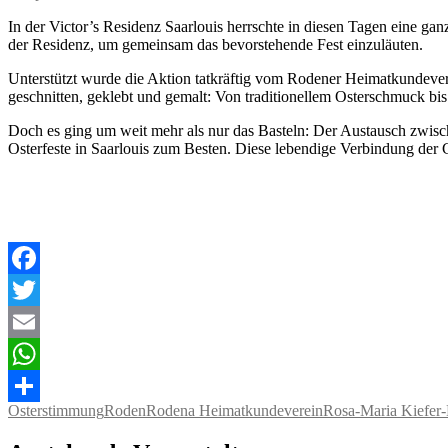
In der Victor’s Residenz Saarlouis herrschte in diesen Tagen eine 
der Residenz, um gemeinsam das bevorstehende Fest einzuläuten.
Unterstützt wurde die Aktion tatkräftig vom Rodener Heimatkundeverei
geschnitten, geklebt und gemalt: Von traditionellem Osterschmuck bi
Doch es ging um weit mehr als nur das Basteln: Der Austausch zwisc
Osterfeste in Saarlouis zum Besten. Diese lebendige Verbindung der 
Facebook
Twitter
Email
WhatsApp
Osterstimmung
Roden
Rodena Heimatkundeverein
Rosa-Maria Kiefer-
Teilen