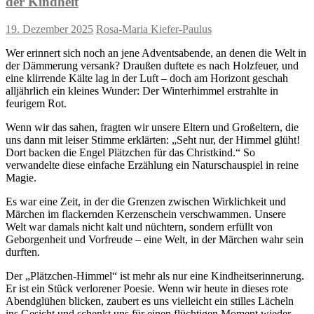
der Kindheit
19. Dezember 2025
Rosa-Maria Kiefer-Paulus
Wer erinnert sich noch an jene Adventsabende, an denen die Welt in
der Dämmerung versank? Draußen duftete es nach Holzfeuer, und
eine klirrende Kälte lag in der Luft – doch am Horizont geschah
alljährlich ein kleines Wunder: Der Winterhimmel erstrahlte in
feurigem Rot.
Wenn wir das sahen, fragten wir unsere Eltern und Großeltern, die
uns dann mit leiser Stimme erklärten: „Seht nur, der Himmel glüht!
Dort backen die Engel Plätzchen für das Christkind.“ So
verwandelte diese einfache Erzählung ein Naturschauspiel in reine
Magie.
Es war eine Zeit, in der die Grenzen zwischen Wirklichkeit und
Märchen im flackernden Kerzenschein verschwammen. Unsere
Welt war damals nicht kalt und nüchtern, sondern erfüllt von
Geborgenheit und Vorfreude – eine Welt, in der Märchen wahr sein
durften.
Der „Plätzchen-Himmel“ ist mehr als nur eine Kindheitserinnerung.
Er ist ein Stück verlorener Poesie. Wenn wir heute in dieses rote
Abendglühen blicken, zaubert es uns vielleicht ein stilles Lächeln
ins Gesicht und schenkt uns für einen flüchtigen Moment wieder