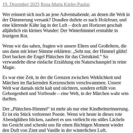
19. Dezember 2025
Rosa-Maria Kiefer-Paulus
Wer erinnert sich noch an jene Adventsabende, an denen die Welt in
der Dämmerung versank? Draußen duftete es nach Holzfeuer, und
eine klirrende Kälte lag in der Luft – doch am Horizont geschah
alljährlich ein kleines Wunder: Der Winterhimmel erstrahlte in
feurigem Rot.
Wenn wir das sahen, fragten wir unsere Eltern und Großeltern, die
uns dann mit leiser Stimme erklärten: „Seht nur, der Himmel glüht!
Dort backen die Engel Plätzchen für das Christkind.“ So
verwandelte diese einfache Erzählung ein Naturschauspiel in reine
Magie.
Es war eine Zeit, in der die Grenzen zwischen Wirklichkeit und
Märchen im flackernden Kerzenschein verschwammen. Unsere
Welt war damals nicht kalt und nüchtern, sondern erfüllt von
Geborgenheit und Vorfreude – eine Welt, in der Märchen wahr sein
durften.
Der „Plätzchen-Himmel“ ist mehr als nur eine Kindheitserinnerung.
Er ist ein Stück verlorener Poesie. Wenn wir heute in dieses rote
Abendglühen blicken, zaubert es uns vielleicht ein stilles Lächeln
ins Gesicht und schenkt uns für einen flüchtigen Moment wieder
den Duft von Zimt und Vanille in der winterlichen Luft.