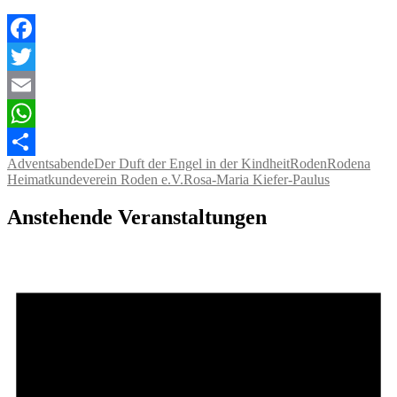
Facebook
Twitter
Email
WhatsApp
Adventsabende
Der Duft der Engel in der Kindheit
Roden
Rodena
Teilen
Heimatkundeverein Roden e.V.
Rosa-Maria Kiefer-Paulus
Anstehende Veranstaltungen