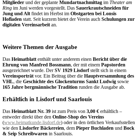
Mitglieder
und der geplante
Mundartnachmittag
im
Theater am
Ring
im Juni werden vorgestellt. Das
Sauerkrautschneiden für
Jung und Alt
findet im Herbst im
Obstgarten bei Lonsis
Hofladen
statt. Seit kurzem bietet der Verein auch
Schulungen zur
digitalen Vereinsarbeit
an.
Weitere Themen der Ausgabe
Das
Heimatblatt
enthält unter anderem einen
Bericht über die
Ehrung von Manfred Bossmann
, der mit einem
Papstorden
ausgezeichnet wurde. Der
SV 1929 Lisdorf
stellt sich in einem
Vereinsporträt
vor. Ein Beitrag über die
Hauptversammlung des
VHL
, die
Geschichte des Glockenturms Sankt Ludwig
sowie
165 Jahre bergmännische Tradition
runden die Ausgabe ab.
Erhältlich in Lisdorf und Saarlouis
Das
Heimatblatt Nr. 39
ist zum Preis von
3,00 €
erhältlich –
entweder direkt über den
Online-Shop des Vereins
(
www.heimatkunde.lisdorf.de
) oder in den örtlichen Verkaufsstellen
wie den
Lisdorfer Bäckereien
, dem
Pieper Buchladen
und
Bock
& Seip Schreibwaren
in Saarlouis.