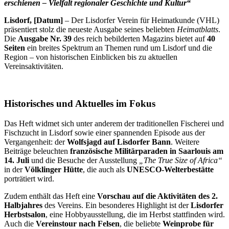
erschienen – Vielfalt regionaler Geschichte und Kultur“
Lisdorf, [Datum]
– Der Lisdorfer Verein für Heimatkunde (VHL)
präsentiert stolz die neueste Ausgabe seines beliebten
Heimatblatts
.
Die
Ausgabe Nr. 39
des reich bebilderten Magazins bietet auf
40
Seiten
ein breites Spektrum an Themen rund um Lisdorf und die
Region – von historischen Einblicken bis zu aktuellen
Vereinsaktivitäten.
Historisches und Aktuelles im Fokus
Das Heft widmet sich unter anderem der traditionellen Fischerei und
Fischzucht in Lisdorf sowie einer spannenden Episode aus der
Vergangenheit: der
Wolfsjagd auf Lisdorfer Bann
. Weitere
Beiträge beleuchten
französische Militärparaden in Saarlouis am
14. Juli
und die Besuche der Ausstellung
„The True Size of Africa“
in der
Völklinger Hütte
, die auch als
UNESCO-Welterbestätte
porträtiert wird.
Zudem enthält das Heft eine
Vorschau auf die Aktivitäten des 2.
Halbjahres
des Vereins. Ein besonderes Highlight ist der
Lisdorfer
Herbstsalon
, eine Hobbyausstellung, die im Herbst stattfinden wird.
Auch die
Vereinstour nach Felsen
, die beliebte
Weinprobe für