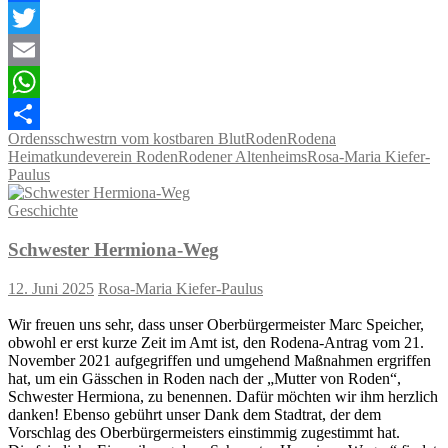
Facebook
Twitter
Email
WhatsApp
Ordensschwestrn vom kostbaren Blut
Roden
Rodena
Teilen
Heimatkundeverein Roden
Rodener Altenheims
Rosa-Maria Kiefer-
Paulus
Geschichte
Schwester Hermiona-Weg
12. Juni 2025
Rosa-Maria Kiefer-Paulus
Wir freuen uns sehr, dass unser Oberbürgermeister Marc Speicher,
obwohl er erst kurze Zeit im Amt ist, den Rodena-Antrag vom 21.
November 2021 aufgegriffen und umgehend Maßnahmen ergriffen
hat, um ein Gässchen in Roden nach der „Mutter von Roden“,
Schwester Hermiona, zu benennen. Dafür möchten wir ihm herzlich
danken! Ebenso gebührt unser Dank dem Stadtrat, der dem
Vorschlag des Oberbürgermeisters einstimmig zugestimmt hat.