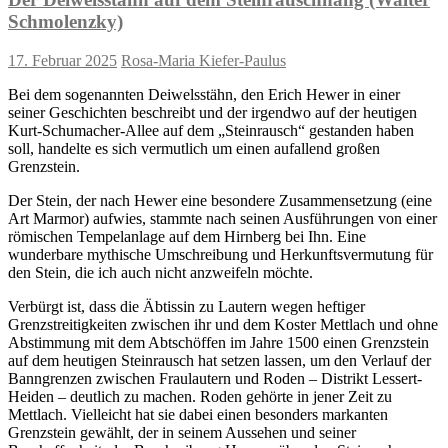
Schmolenzky)
17. Februar 2025
Rosa-Maria Kiefer-Paulus
Bei dem sogenannten Deiwelsstähn, den Erich Hewer in einer
seiner Geschichten beschreibt und der irgendwo auf der heutigen
Kurt-Schumacher-Allee auf dem „Steinrausch“ gestanden haben
soll, handelte es sich vermutlich um einen aufallend großen
Grenzstein.
Der Stein, der nach Hewer eine besondere Zusammensetzung (eine
Art Marmor) aufwies, stammte nach seinen Ausführungen von einer
römischen Tempelanlage auf dem Hirnberg bei Ihn. Eine
wunderbare mythische Umschreibung und Herkunftsvermutung für
den Stein, die ich auch nicht anzweifeln möchte.
Verbürgt ist, dass die Äbtissin zu Lautern wegen heftiger
Grenzstreitigkeiten zwischen ihr und dem Koster Mettlach und ohne
Abstimmung mit dem Abtschöffen im Jahre 1500 einen Grenzstein
auf dem heutigen Steinrausch hat setzen lassen, um den Verlauf der
Banngrenzen zwischen Fraulautern und Roden – Distrikt Lessert-
Heiden – deutlich zu machen. Roden gehörte in jener Zeit zu
Mettlach. Vielleicht hat sie dabei einen besonders markanten
Grenzstein gewählt, der in seinem Aussehen und seiner