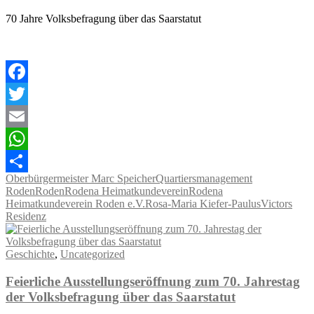
70 Jahre Volksbefragung über das Saarstatut
Facebook
Twitter
Email
WhatsApp
Oberbürgermeister Marc Speicher
Quartiersmanagement
Teilen
Roden
Roden
Rodena Heimatkundeverein
Rodena
Heimatkundeverein Roden e.V.
Rosa-Maria Kiefer-Paulus
Victors
Residenz
Geschichte
,
Uncategorized
Feierliche Ausstellungseröffnung zum 70. Jahrestag
der Volksbefragung über das Saarstatut