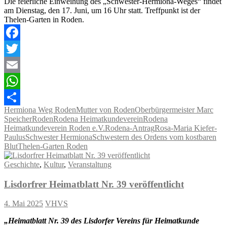
Die feierliche Einweihung des „Schwester-Hermiona-Weges“ findet
am Dienstag, den 17. Juni, um 16 Uhr statt. Treffpunkt ist der
Thelen-Garten in Roden.
Facebook
Twitter
Email
WhatsApp
Hermiona Weg Roden
Mutter von Roden
Oberbürgermeister Marc
Teilen
Speicher
Roden
Rodena Heimatkundeverein
Rodena
Heimatkundeverein Roden e.V.
Rodena-Antrag
Rosa-Maria Kiefer-
Paulus
Schwester Hermiona
Schwestern des Ordens vom kostbaren
Blut
Thelen-Garten Roden
Geschichte
,
Kultur
,
Veranstaltung
Lisdorfrer Heimatblatt Nr. 39 veröffentlicht
4. Mai 2025
VHVS
„Heimatblatt Nr. 39 des Lisdorfer Vereins für Heimatkunde