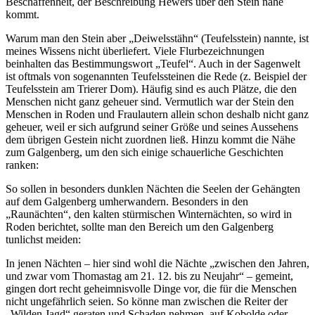
Beschaffenheit, der Beschreibung Hewers über den Stein nahe
kommt.
Warum man den Stein aber „Deiwelsstähn“ (Teufelsstein) nannte, ist
meines Wissens nicht überliefert. Viele Flurbezeichnungen
beinhalten das Bestimmungswort „Teufel“. Auch in der Sagenwelt
ist oftmals von sogenannten Teufelssteinen die Rede (z. Beispiel der
Teufelsstein am Trierer Dom). Häufig sind es auch Plätze, die den
Menschen nicht ganz geheuer sind. Vermutlich war der Stein den
Menschen in Roden und Fraulautern allein schon deshalb nicht ganz
geheuer, weil er sich aufgrund seiner Größe und seines Aussehens
dem übrigen Gestein nicht zuordnen ließ. Hinzu kommt die Nähe
zum Galgenberg, um den sich einige schauerliche Geschichten
ranken:
So sollen in besonders dunklen Nächten die Seelen der Gehängten
auf dem Galgenberg umherwandern. Besonders in den
„Raunächten“, den kalten stürmischen Winternächten, so wird in
Roden berichtet, sollte man den Bereich um den Galgenberg
tunlichst meiden:
In jenen Nächten – hier sind wohl die Nächte „zwischen den Jahren,
und zwar vom Thomastag am 21. 12. bis zu Neujahr“ – gemeint,
gingen dort recht geheimnisvolle Dinge vor, die für die Menschen
nicht ungefährlich seien. So könne man zwischen die Reiter der
„Wilden Jagd“ geraten und Schaden nehmen, auf Kobolde oder