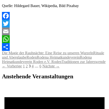
Quelle: Hildegard Bauer, Wikipedia, Bild Pixabay
Facebook
Twitter
Email
WhatsApp
Die Magie der Rauhnächte: Eine Reise zu unseren Wurzeln
Rituale
Teilen
und Aberglaube
Roden
Rodena Heimatkundeverein
Rodena
Heimatkundeverein Roden e.V. Roden
Traditionen zur Jahreswende
Beitragsnavigation
← Vorherige
1
2
3
4
…
6
Nächste →
Anstehende Veranstaltungen