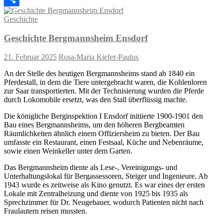
Teilen
Geschichte
Geschichte Bergmannsheim Ensdorf
21. Februar 2025
Rosa-Maria Kiefer-Paulus
An der Stelle des heutigen Bergmannsheims stand ab 1840 ein
Pferdestall, in dem die Tiere untergebracht waren, die Kohlenloren
zur Saar transportierten. Mit der Technisierung wurden die Pferde
durch Lokomobile ersetzt, was den Stall überflüssig machte.
Die königliche Berginspektion I Ensdorf initiierte 1900-1901 den
Bau eines Bergmannsheims, um den höheren Bergbeamten
Räumlichkeiten ähnlich einem Offiziersheim zu bieten. Der Bau
umfasste ein Restaurant, einen Festsaal, Küche und Nebenräume,
sowie einen Weinkeller unter dem Garten.
Das Bergmannsheim diente als Lese-, Vereinigungs- und
Unterhaltungslokal für Bergassessoren, Steiger und Ingenieure. Ab
1943 wurde es zeitweise als Kino genutzt. Es war eines der ersten
Lokale mit Zentralheizung und diente von 1925 bis 1935 als
Sprechzimmer für Dr. Neugebauer, wodurch Patienten nicht nach
Fraulautern reisen mussten.