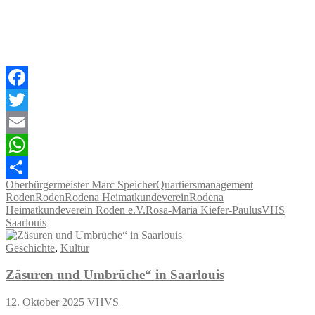
Facebook
Twitter
Email
WhatsApp
Oberbürgermeister Marc Speicher
Quartiersmanagement
Teilen
Roden
Roden
Rodena Heimatkundeverein
Rodena
Heimatkundeverein Roden e.V.
Rosa-Maria Kiefer-Paulus
VHS
Saarlouis
Geschichte
,
Kultur
Zäsuren und Umbrüche“ in Saarlouis
12. Oktober 2025
VHVS